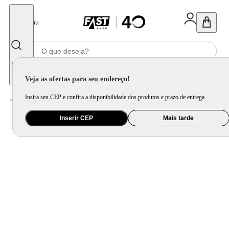
Fechar
Menu
Informe seu CEP
Veja as ofertas para seu endereço!
Insira seu CEP e confira a disponibilidade dos produtos e prazo de entrega.
Home
/
Eletroportátil
/
Preparo de Alimento
/
Mixer
/
Mixer Britânia 350W Lâminas Pro Maxx BMX350P
Inserir CEP
Mais tarde