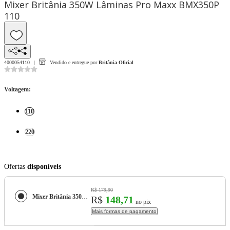
Mixer Britânia 350W Lâminas Pro Maxx BMX350P
110
4000054110
Vendido e entregue por
Britânia Oficial
Voltagem
:
110
220
Ofertas
disponíveis
R$ 179,90
Mixer Britânia 350W Lâminas Pro Maxx BMX350P
R$
148,71
no pix
Mais formas de pagamento