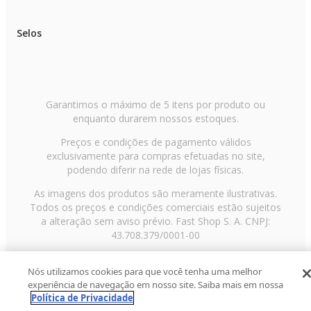
Selos
Garantimos o máximo de 5 itens por produto ou
enquanto durarem nossos estoques.
Preços e condições de pagamento válidos
exclusivamente para compras efetuadas no site,
podendo diferir na rede de lojas físicas.
As imagens dos produtos são meramente ilustrativas.
Todos os preços e condições comerciais estão sujeitos
a alteração sem aviso prévio. Fast Shop S. A. CNPJ:
43.708.379/0001-00
Avenida Zaki Narchi, nº 1650, sobreloja, Carandiru, São
Nós utilizamos cookies para que você tenha uma melhor
Paulo/SP, CEP 02029-001, Telefone: 11 3003-3728 ©
experiência de navegação em nosso site. Saiba mais em nossa
2013 Fast Shop - Todos os direitos reservados
RF
Política de Privacidade