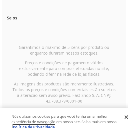
Selos
Garantimos o máximo de 5 itens por produto ou
enquanto durarem nossos estoques.
Preços e condições de pagamento válidos
exclusivamente para compras efetuadas no site,
podendo diferir na rede de lojas físicas.
As imagens dos produtos são meramente ilustrativas.
Todos os preços e condições comerciais estão sujeitos
a alteração sem aviso prévio. Fast Shop S. A. CNPJ:
43.708.379/0001-00
Avenida Zaki Narchi, nº 1650, sobreloja, Carandiru, São
Nós utilizamos cookies para que você tenha uma melhor
Paulo/SP, CEP 02029-001, Telefone: 11 3003-3728 ©
experiência de navegação em nosso site. Saiba mais em nossa
2013 Fast Shop - Todos os direitos reservados
RF
Política de Privacidade