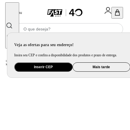
Fechar
Menu
Informe seu CEP
Veja as ofertas para seu endereço!
Insira seu CEP e confira a disponibilidade dos produtos e prazo de entrega.
Home
/
Eletroportátil
/
Preparo de Alimento
/
Mixer
/
Mixer Mallory Robot 300 -- Potente, Lâminas de Aço Inox, Mix Up System, Copo 800ml, Desmontável e Fácil Limpeza
Inserir CEP
Mais tarde