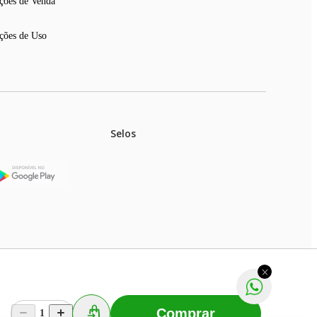
ções de Venda
ções de Uso
Selos
stoques.
ferir na rede de lojas físicas.
m aviso prévio. Fast Shop S. A. CNPJ: 43.708.379/0001-
Comprar
1