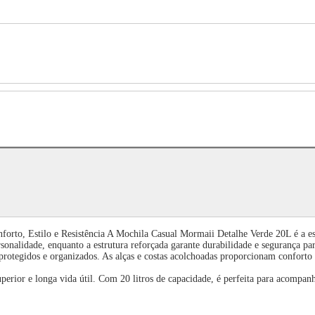
rto, Estilo e Resistência A Mochila Casual Mormaii Detalhe Verde 20L é a esc
rsonalidade, enquanto a estrutura reforçada garante durabilidade e segurança p
rotegidos e organizados. As alças e costas acolchoadas proporcionam conforto
uperior e longa vida útil. Com 20 litros de capacidade, é perfeita para acompanh