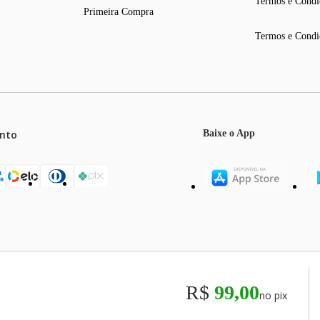
Termos e Condi
Primeira Compra
Termos e Condi
nto
Baixe o App
mos o máximo de 5 itens por produto ou enquanto durarem nossos e
o válidos exclusivamente para compras efetuadas no site, podendo di
R$
99,00
no pix
odos os preços e condições comerciais estão sujeitos a alteração se