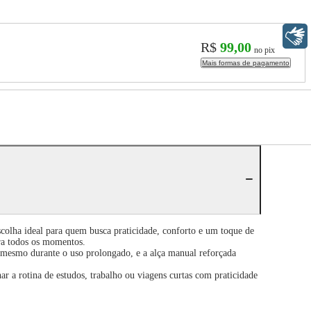
Libras
R$
99,00
no pix
Mais formas de pagamento
olha ideal para quem busca praticidade, conforto e um toque de
ara todos os momentos.
 mesmo durante o uso prolongado, e a alça manual reforçada
ar a rotina de estudos, trabalho ou viagens curtas com praticidade