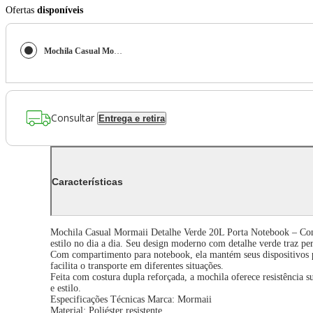
Ofertas
disponíveis
Mochila Casual Mormaii Detalhe Verde 20L Mormaii
Consultar
Entrega e retira
Características
Mochila Casual Mormaii Detalhe Verde 20L Porta Notebook – Confo
estilo no dia a dia. Seu design moderno com detalhe verde traz pe
Com compartimento para notebook, ela mantém seus dispositivos p
facilita o transporte em diferentes situações.
Feita com costura dupla reforçada, a mochila oferece resistência s
e estilo.
Especificações Técnicas Marca: Mormaii
Material: Poliéster resistente