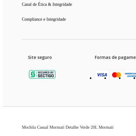
Canal de Ética & Integridade
Compliance e Integridade
Site seguro
Formas de pagame
Garanti
Preços e condições de pagament
Mochila Casual Mormaii Detalhe Verde 20L Mormaii
As imagens dos produtos são meramente ilustrativas. T