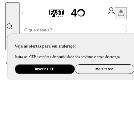
Fechar
Menu
Informe seu CEP
Veja as ofertas para seu endereço!
Insira seu CEP e confira a disponibilidade dos produtos e prazo de entrega.
Home
/
Viagem e Acessório
/
Mala de Viagem
Inserir CEP
Mais tarde