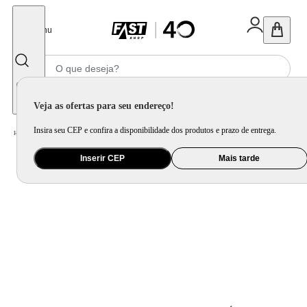
Fechar
Menu
Informe seu CEP
Veja as ofertas para seu endereço!
Insira seu CEP e confira a disponibilidade dos produtos e prazo de entrega.
Home
/
Presentes
/
Bolsa e Mochila
/
Mochila Laptop Canvas Clara e Preta
Inserir CEP
Mais tarde