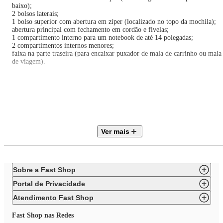
baixo);
2 bolsos laterais;
1 bolso superior com abertura em zíper (localizado no topo da mochila);
abertura principal com fechamento em cordão e fivelas;
1 compartimento interno para um notebook de até 14 polegadas;
2 compartimentos internos menores;
faixa na parte traseira (para encaixar puxador de mala de carrinho ou mala
de viagem).
Com certeza, a mochila urbana ideal para você agilizar a sua rotina!
Contém 1 mochila.
Tecido: 90% algodão e 10% poliéster.
Forro: 100% poliéster.
Ver mais
Detalhes: policloreto de vinila, plástico e borracha.
Capacidade máxima: 5 kg.
Compartimento para laptop de até 14 polegadas.
Medidas: (profundidade) 17 cm x (largura) 33 cm x (altura) 47 cm.
Limpar com pano levemente umedecido nas áreas sujas.
Sobre a Fast Shop
Teme químicos e abrasivos.
Validade indeterminada.
Portal de Privacidade
Atendimento Fast Shop
Fast Shop nas Redes