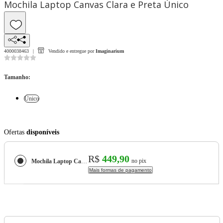
Mochila Laptop Canvas Clara e Preta Único
4000038463
Vendido e entregue por
Imaginarium
Tamanho
:
Único
Ofertas
disponíveis
R$
449,90
no pix
Mochila Laptop Canvas Clara e Preta
Mais formas de pagamento