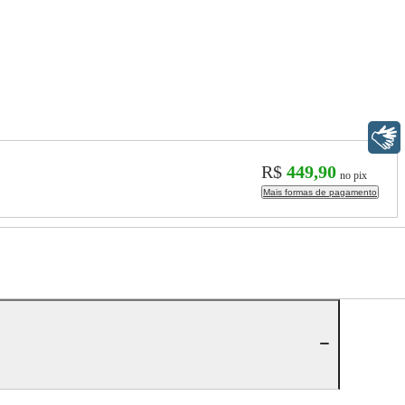
Libras
R$
449,90
no pix
Mais formas de pagamento