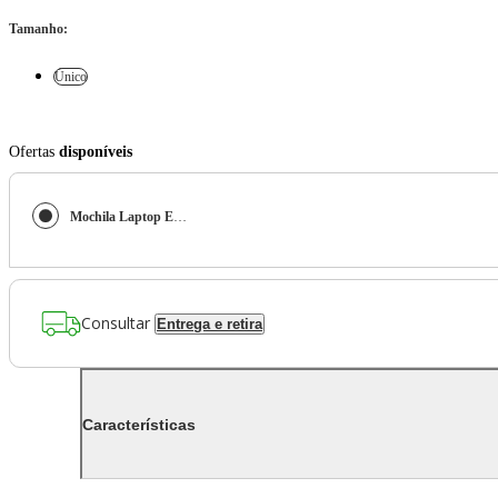
Tamanho
:
Único
Ofertas
disponíveis
Mochila Laptop Emborrachada Preto
Consultar
Entrega e retira
Características