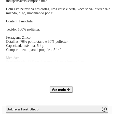
indispensáveis sempre à mão.
Com esta belezinha nas costas, uma coisa é certa, você só vai querer sair
miando, digo, mochilando por aí.
Contém 1 mochila.
Tecido: 100% poliéster.
Ferragens: Zinco.
Detalhes: 70% poliuretano e 30% poliéster.
Capacidade máxima: 5 kg.
Compartimento para laptop de até 14".
Medidas:
Profundidade: 12,5 cm. Largura: 31 cm.Altura: 40 cm.
Limpar com pano levemente umedecido nas áreas sujas.
Teme químicos e abrasivos.
Validade indeterminada.
Ver mais
Sobre a Fast Shop