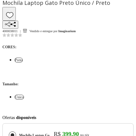
Mochila Laptop Gato Preto Único / Preto
4000038011
Vendido e entregue por
Imaginarium
CORES
:
Preto
Tamanho
:
Único
Ofertas
disponíveis
R$
399,90
no pix
Mochila Laptop Gato Preto