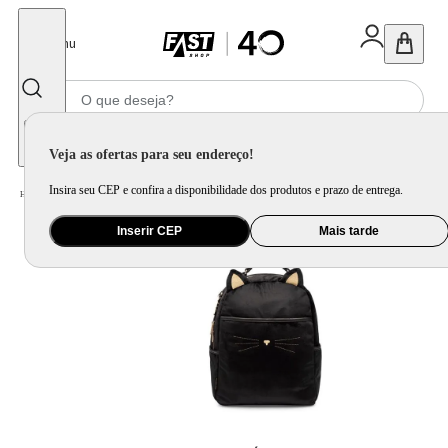
Fechar
Menu
Informe seu CEP
Veja as ofertas para seu endereço!
Insira seu CEP e confira a disponibilidade dos produtos e prazo de entrega.
Home
/
Presentes
/
Bolsa e Mochila
/
Mochila Laptop Gato Preto
Inserir CEP
Mais tarde