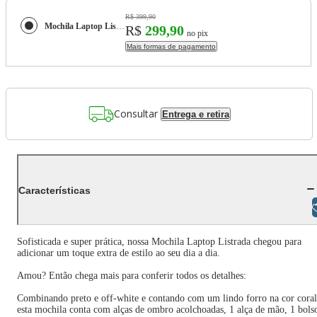
R$ 399,90
Mochila Laptop Listrada
R$
299,90
no pix
Mais formas de pagamento
Consultar
Entrega e retira
Características
Libras
Sofisticada e super prática, nossa Mochila Laptop Listrada chegou para
adicionar um toque extra de estilo ao seu dia a dia.
Amou? Então chega mais para conferir todos os detalhes:
Combinando preto e off-white e contando com um lindo forro na cor coral
esta mochila conta com alças de ombro acolchoadas, 1 alça de mão, 1 bols