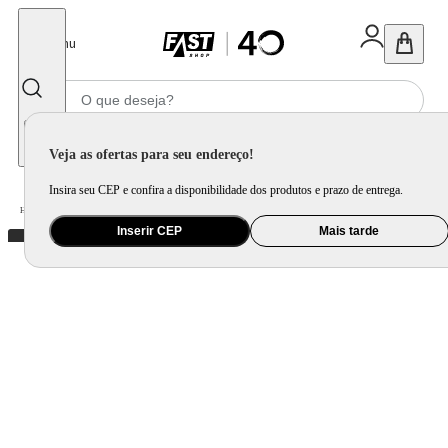
Fechar
Menu
Informe seu CEP
Veja as ofertas para seu endereço!
Insira seu CEP e confira a disponibilidade dos produtos e prazo de entrega.
Home
/
Presentes
/
Bolsa e Mochila
/
Mochila Laptop Listrada
Inserir CEP
Mais tarde