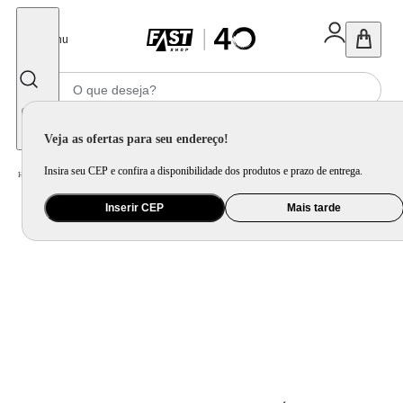
Fechar
Menu
Informe seu CEP
Veja as ofertas para seu endereço!
Insira seu CEP e confira a disponibilidade dos produtos e prazo de entrega.
Home
/
Presentes
/
Bolsa e Mochila
/
Mochila Laptop Todo Dia Marinho
Inserir CEP
Mais tarde