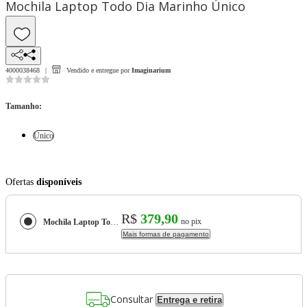
Mochila Laptop Todo Dia Marinho Único
4000038468
Vendido e entregue por
Imaginarium
Tamanho
:
Único
Ofertas
disponíveis
R$
379,90
no pix
Mochila Laptop Todo Dia Marinho
Mais formas de pagamento
Consultar
Entrega e retira