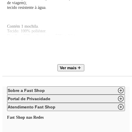
de viagem);
tecido resistente à água.
Contém 1 mochila.
Tecido: 100% poliéster.
Detalhes: 50% poliuretano e 50% poliéster.
Capacidade máxima: 5 kg.
Compartimento para laptop de até 14 polegadas.
Medidas: (Profundidade) 16 cm x (Largura) 31 cm x (Altura) 43 cm.
Limpar com pano levemente umedecido nas áreas sujas.
Teme químicos e abrasivos.
Validade indeterminada.
Ver mais
Sobre a Fast Shop
Portal de Privacidade
Atendimento Fast Shop
Fast Shop nas Redes