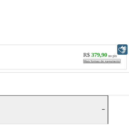
Libras
R$
379,90
no pix
Mais formas de pagamento