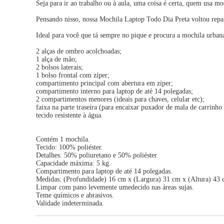
Seja para ir ao trabalho ou à aula, uma coisa é certa, quem usa moch
Pensando nisso, nossa Mochila Laptop Todo Dia Preta voltou re
Ideal para você que tá sempre no pique e procura a mochila urbana
2 alças de ombro acolchoadas;
1 alça de mão;
2 bolsos laterais;
1 bolso frontal com zíper;
compartimento principal com abertura em zíper;
compartimento interno para laptop de até 14 polegadas;
2 compartimentos menores (ideais para chaves, celular etc);
faixa na parte traseira (para encaixar puxador de mala de carrinh
tecido resistente à água.
Contém 1 mochila.
Tecido: 100% poliéster.
Detalhes: 50% poliuretano e 50% poliéster.
Capacidade máxima: 5 kg.
Compartimento para laptop de até 14 polegadas.
Medidas: (Profundidade) 16 cm x (Largura) 31 cm x (Altura) 43 
Limpar com pano levemente umedecido nas áreas sujas.
Teme químicos e abrasivos.
Validade indeterminada.