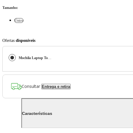
Tamanho
:
Único
Ofertas
disponíveis
Mochila Laptop Todo Dia Preta
Consultar
Entrega e retira
Características