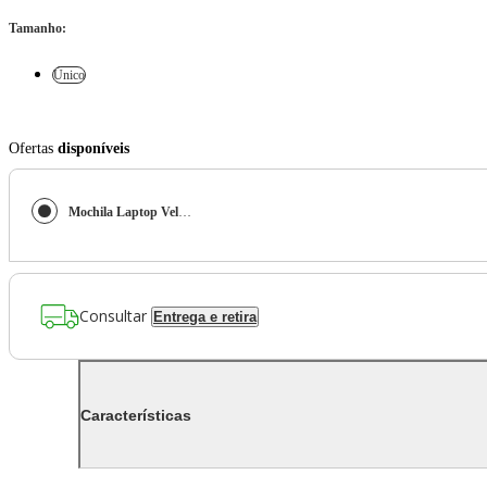
Tamanho
:
Único
Ofertas
disponíveis
Mochila Laptop Veludo HP Edwiges
Consultar
Entrega e retira
Características