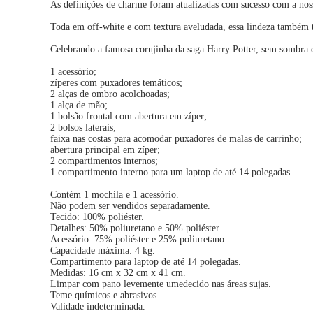
As definições de charme foram atualizadas com sucesso com a n
Toda em off-white e com textura aveludada, essa lindeza também tr
Celebrando a famosa corujinha da saga Harry Potter, sem sombra de
1 acessório;
zíperes com puxadores temáticos;
2 alças de ombro acolchoadas;
1 alça de mão;
1 bolsão frontal com abertura em zíper;
2 bolsos laterais;
faixa nas costas para acomodar puxadores de malas de carrinho;
abertura principal em zíper;
2 compartimentos internos;
1 compartimento interno para um laptop de até 14 polegadas.
Contém 1 mochila e 1 acessório.
Não podem ser vendidos separadamente.
Tecido: 100% poliéster.
Detalhes: 50% poliuretano e 50% poliéster.
Acessório: 75% poliéster e 25% poliuretano.
Capacidade máxima: 4 kg.
Compartimento para laptop de até 14 polegadas.
Medidas: 16 cm x 32 cm x 41 cm.
Limpar com pano levemente umedecido nas áreas sujas.
Teme químicos e abrasivos.
Validade indeterminada.