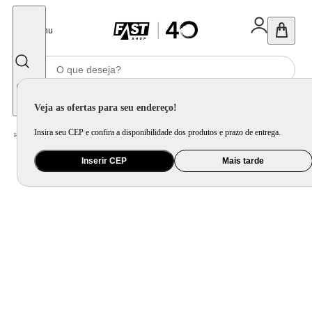
Fechar
Menu
Informe seu CEP
Veja as ofertas para seu endereço!
Insira seu CEP e confira a disponibilidade dos produtos e prazo de entrega.
Home
/
Informática e Games
/
Capa e Mochila para Notebook
Inserir CEP
Mais tarde