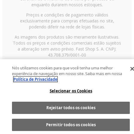
enquanto durarem nossos estoques.
Preços e condições de pagamento válidos
exclusivamente para compras efetuadas no site,
podendo diferir na rede de lojas físicas.
As imagens dos produtos são meramente ilustrativas.
Todos os preços e condições comerciais estão sujeitos
a alteração sem aviso prévio. Fast Shop S. A. CNPJ:
43.708.379/0001-00
Avenida Zaki Narchi, nº 1650, sobreloja, Carandiru, São
Nós utilizamos cookies para que você tenha uma melhor
Paulo/SP, CEP 02029-001, Telefone: 11 3003-3728 ©
experiência de navegação em nosso site. Saiba mais em nossa
2013 Fast Shop - Todos os direitos reservados
RF
Política de Privacidade
Selecionar os Cookies
Rejeitar todos os cookies
Comprar
1
Permitir todos os cookies