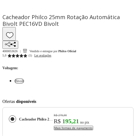
Cacheador Philco 25mm Rotação Automática
Bivolt PEC16VD Bivolt
4000053626
Vendido e entregue por
Philco Oficial
5,0
(
1
)
Ler avaliações
Voltagem
:
Bivolt
Ofertas
disponíveis
R$ 279,90
Cacheador Philco 25mm Rotação Automática Bivolt PEC16VD
R$
195,21
no pix
Mais formas de pagamento