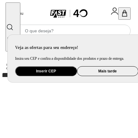
Fechar
Menu
Informe seu CEP
Veja as ofertas para seu endereço!
Insira seu CEP e confira a disponibilidade dos produtos e prazo de entrega.
Home
/
Saúde e Beleza
/
Cuidado Pessoal
/
Modelador de Cachos
/
Cacheador Philco 25mm Rotação Automática Bivolt PEC16VD
Inserir CEP
Mais tarde