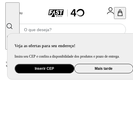
Fechar
Menu
Informe seu CEP
Veja as ofertas para seu endereço!
Insira seu CEP e confira a disponibilidade dos produtos e prazo de entrega.
Home
/
Saúde e Beleza
/
Cuidado Pessoal
/
Modelador de Cachos
/
Modelador Triondas Britânia Bivolt 190W Tourmaline BECE17
Inserir CEP
Mais tarde