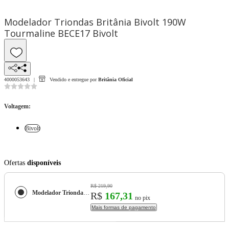
Modelador Triondas Britânia Bivolt 190W
Tourmaline BECE17 Bivolt
4000053643
Vendido e entregue por
Britânia Oficial
Voltagem
:
Bivolt
Ofertas
disponíveis
R$ 219,90
Modelador Triondas Britânia Bivolt 190W Tourmaline BECE17
R$
167,31
no pix
Mais formas de pagamento