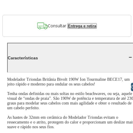
Consultar
Entrega e retira
Características
Modelador Triondas Britânia Bivolt 190W Íon Tourmaline BECE17, um
jeito rápido e moderno para ondular os seus cabelos!
Libras
Tenha ondas definidas ou mais soltas no estilo beachwaves, ou seja, aquele
visual de “ondas de praia”. São 190W de potência e temperatura de até 23
graus para modelar seus cabelos com mais agilidade e obter o resultado de
um cabelo perfeito.
As hastes de 32mm em cerâmica do Modelador Triondas evitam o
ressecamento e o atrito, protegem do calor e proporcionam um deslize mai
suave e rápido nos seus fios.