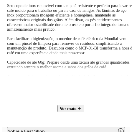
Seu copo de inox removível com tampa é resistente e perfeito para levar s
café moído para o trabalho ou para a casa de amigos. As lâminas de aço
inox proporcionam moagem eficiente e homogênea, mantendo as
características originais dos grãos. Além disso, os pés antiderrapantes
oferecem maior estabilidade durante o uso e o porta-fio integrado torna o
armazenamento mais prático.
Para facilitar a higienização, o moedor de café elétrico da Mondial vem
com um pincel de limpeza para remover os resíduos, simplificando a
manutenção do produto. Descubra como o MCF-01-BI transforma a hora 
café em uma experiência ainda mais prazerosa:
Capacidade de até 60g: Prepare desde uma xícara até grandes quantidades,
extraindo sempre o melhor aroma e sabor dos grãos de café.
Tampa com Acionamento por Pressão: Controle fácil da moagem, seja ela
grossa, média ou fina, para usar o pó em diferentes métodos de extração. 
só adicionar os grãos, encaixar a tampa e pressionar o botão - simples
assim!
Lâminas de Aço Inox: Possibilita uma moagem eficiente e homogênea,
preservando as características naturais dos grãos.
Ver mais
Copo de Inox Removível com Tampa: Resistente e durável, é ideal para
transportar o pó de café para o trabalho ou para a casa de amigos.
Trava de Segurança: Para sua proteção, o moedor funciona apenas quando
Sobre a Fast Shop