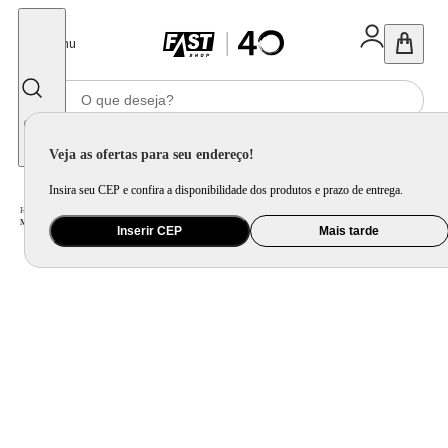
Fechar
Menu
Informe seu CEP
Veja as ofertas para seu endereço!
Insira seu CEP e confira a disponibilidade dos produtos e prazo de entrega.
Home
/
Eletroportátil
/
Máquina de Café e Preparação de Bebida
/
Moedor de Grãos e Café
/
Moedor de Café Dolce Arome Mondial Preto/Inox 180W - MCF-01-BI
Inserir CEP
Mais tarde