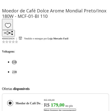
Moedor de Café Dolce Arome Mondial Preto/Inox
180W - MCF-01-BI 110
4000058434
Vendido e entregue por
Loja Mercado Facil
Voltagem
:
110
220
Ofertas
disponíveis
R$ 198,89
Moedor de Café Dolce Arome Mondial Preto/Inox 180W - MCF-01-BI
R$
179,00
no pix
Mais formas de pagamento