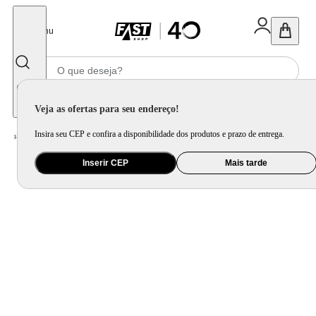
Fechar
Menu
Informe seu CEP
Veja as ofertas para seu endereço!
Insira seu CEP e confira a disponibilidade dos produtos e prazo de entrega.
Home
/
Utilidade Doméstica
/
Mesa
/
Utensílio de Mesa
Inserir CEP
Mais tarde