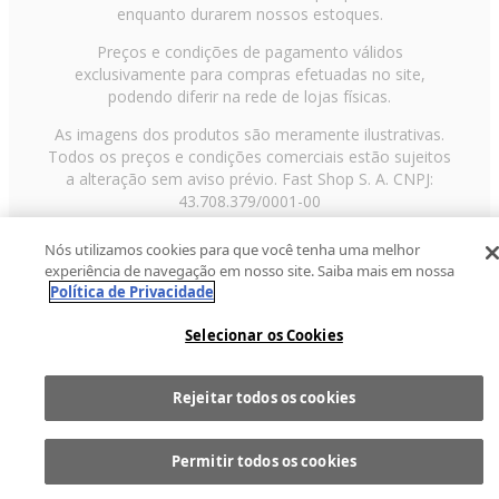
enquanto durarem nossos estoques.
Preços e condições de pagamento válidos
exclusivamente para compras efetuadas no site,
podendo diferir na rede de lojas físicas.
As imagens dos produtos são meramente ilustrativas.
Todos os preços e condições comerciais estão sujeitos
a alteração sem aviso prévio. Fast Shop S. A. CNPJ:
43.708.379/0001-00
Avenida Zaki Narchi, nº 1650, sobreloja, Carandiru, São
Nós utilizamos cookies para que você tenha uma melhor
Paulo/SP, CEP 02029-001, Telefone: 11 3003-3728 ©
experiência de navegação em nosso site. Saiba mais em nossa
2013 Fast Shop - Todos os direitos reservados
RF
Política de Privacidade
Selecionar os Cookies
Rejeitar todos os cookies
Comprar
1
Permitir todos os cookies