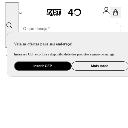
Fechar
Menu
Informe seu CEP
Veja as ofertas para seu endereço!
Insira seu CEP e confira a disponibilidade dos produtos e prazo de entrega.
Home
/
Utilidade Doméstica
/
Mesa
/
Utensílio de Mesa
Inserir CEP
Mais tarde