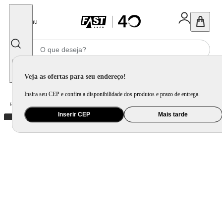
Fechar
Menu
Informe seu CEP
Veja as ofertas para seu endereço!
Insira seu CEP e confira a disponibilidade dos produtos e prazo de entrega.
Home
/
Utilidade Doméstica
/
Mesa
/
Utensílio de Mesa
Inserir CEP
Mais tarde