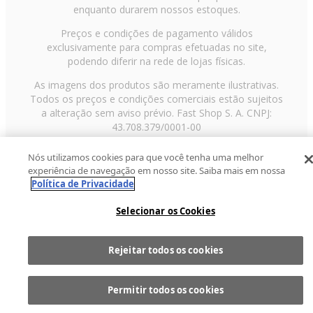
enquanto durarem nossos estoques.
Preços e condições de pagamento válidos
exclusivamente para compras efetuadas no site,
podendo diferir na rede de lojas físicas.
As imagens dos produtos são meramente ilustrativas.
Todos os preços e condições comerciais estão sujeitos
a alteração sem aviso prévio. Fast Shop S. A. CNPJ:
43.708.379/0001-00
Avenida Zaki Narchi, nº 1650, sobreloja, Carandiru, São
Nós utilizamos cookies para que você tenha uma melhor
Paulo/SP, CEP 02029-001, Telefone: 11 3003-3728 ©
experiência de navegação em nosso site. Saiba mais em nossa
2013 Fast Shop - Todos os direitos reservados
RF
Política de Privacidade
Selecionar os Cookies
Rejeitar todos os cookies
Comprar
1
Permitir todos os cookies