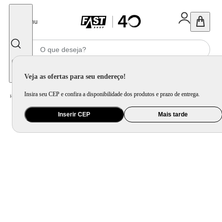
Fechar
Menu
Informe seu CEP
Veja as ofertas para seu endereço!
Insira seu CEP e confira a disponibilidade dos produtos e prazo de entrega.
Home
/
Utilidade Doméstica
/
Mesa
/
Utensílio de Mesa
Inserir CEP
Mais tarde