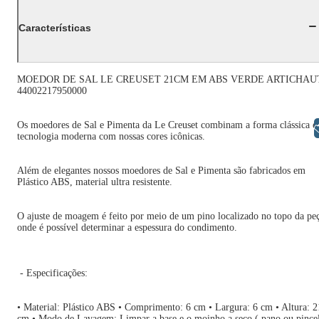
Características
MOEDOR DE SAL LE CREUSET 21CM EM ABS VERDE ARTICHAU
44002217950000
Os moedores de Sal e Pimenta da Le Creuset combinam a forma clássica e
Libras
tecnologia moderna com nossas cores icônicas.
Além de elegantes nossos moedores de Sal e Pimenta são fabricados em
Plástico ABS, material ultra resistente.
O ajuste de moagem é feito por meio de um pino localizado no topo da pe
onde é possível determinar a espessura do condimento.
- Especificações:
• Material: Plástico ABS • Comprimento: 6 cm • Largura: 6 cm • Altura: 2
cm • Modo de Lavagem: Limpar a base e o moinho a seco ( pano ou pince