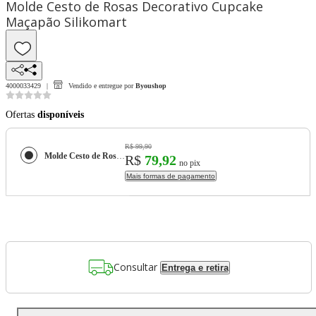
Molde Cesto de Rosas Decorativo Cupcake
Maçapão Silikomart
4000033429
Vendido e entregue por
Byoushop
Ofertas
disponíveis
R$ 99,90
Molde Cesto de Rosas Decorativo Cupcake Maçapão Silikomart
R$
79,92
no pix
Mais formas de pagamento
Consultar
Entrega e retira