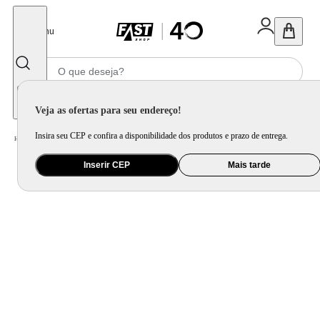
Fechar
Menu
Informe seu CEP
Veja as ofertas para seu endereço!
Insira seu CEP e confira a disponibilidade dos produtos e prazo de entrega.
Home
/
Utilidade Doméstica
/
Cozinha
/
Utensílio de Preparo
Inserir CEP
Mais tarde