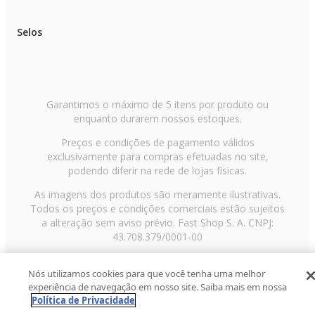
Selos
Garantimos o máximo de 5 itens por produto ou
enquanto durarem nossos estoques.
Preços e condições de pagamento válidos
exclusivamente para compras efetuadas no site,
podendo diferir na rede de lojas físicas.
As imagens dos produtos são meramente ilustrativas.
Todos os preços e condições comerciais estão sujeitos
a alteração sem aviso prévio. Fast Shop S. A. CNPJ:
43.708.379/0001-00
Avenida Zaki Narchi, nº 1650, sobreloja, Carandiru, São
Nós utilizamos cookies para que você tenha uma melhor
Paulo/SP, CEP 02029-001, Telefone: 11 3003-3728 ©
experiência de navegação em nosso site. Saiba mais em nossa
2013 Fast Shop - Todos os direitos reservados
RF
Política de Privacidade