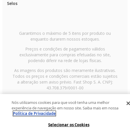
Selos
Garantimos o máximo de 5 itens por produto ou
enquanto durarem nossos estoques.
Preços e condições de pagamento válidos
exclusivamente para compras efetuadas no site,
podendo diferir na rede de lojas físicas.
As imagens dos produtos são meramente ilustrativas.
Todos os preços e condições comerciais estão sujeitos
a alteração sem aviso prévio. Fast Shop S. A. CNPJ:
43.708.379/0001-00
Avenida Zaki Narchi, nº 1650, sobreloja, Carandiru, São
Nós utilizamos cookies para que você tenha uma melhor
Paulo/SP, CEP 02029-001, Telefone: 11 3003-3728 ©
experiência de navegação em nosso site. Saiba mais em nossa
2013 Fast Shop - Todos os direitos reservados
RF
Política de Privacidade
Selecionar os Cookies