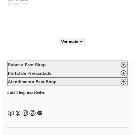
Altura: 8cm
Largura: 8cm
Profundidade: 2cm
Peso: 120g
Garantia: 6 meses
Itens Inclusos: Molde Decorativo em Silicone Rosas Bolo Biscuit
Silikomart.
Ver mais
Sobre a Fast Shop
Portal de Privacidade
Atendimento Fast Shop
Fast Shop nas Redes