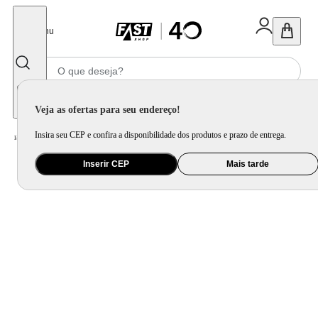
Fechar
Menu
Informe seu CEP
Veja as ofertas para seu endereço!
Insira seu CEP e confira a disponibilidade dos produtos e prazo de entrega.
Home
/
Utilidade Doméstica
/
Cozinha
/
Assadeira, Forma e Travessa
Inserir CEP
Mais tarde