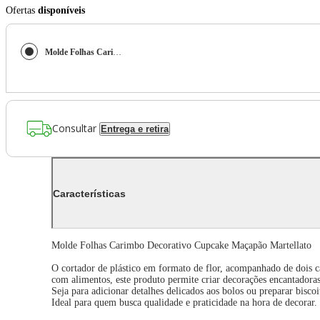
Ofertas
disponíveis
Molde Folhas Carimbo Decorativo Cupcake Maçapão Martellato
Consultar
Entrega e retira
Características
Molde Folhas Carimbo Decorativo Cupcake Maçapão Martellato
O cortador de plástico em formato de flor, acompanhado de dois ca
com alimentos, este produto permite criar decorações encantadoras
Seja para adicionar detalhes delicados aos bolos ou preparar bisco
Ideal para quem busca qualidade e praticidade na hora de decorar.