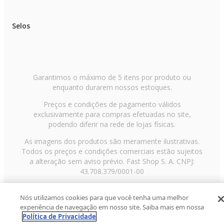
Selos
Garantimos o máximo de 5 itens por produto ou
enquanto durarem nossos estoques.
Preços e condições de pagamento válidos
exclusivamente para compras efetuadas no site,
podendo diferir na rede de lojas físicas.
As imagens dos produtos são meramente ilustrativas.
Todos os preços e condições comerciais estão sujeitos
a alteração sem aviso prévio. Fast Shop S. A. CNPJ:
43.708.379/0001-00
Avenida Zaki Narchi, nº 1650, sobreloja, Carandiru, São
Nós utilizamos cookies para que você tenha uma melhor
Paulo/SP, CEP 02029-001, Telefone: 11 3003-3728 ©
experiência de navegação em nosso site. Saiba mais em nossa
2013 Fast Shop - Todos os direitos reservados
RF
Política de Privacidade