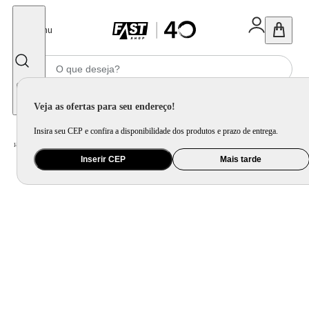
Fechar
Menu
Informe seu CEP
Veja as ofertas para seu endereço!
Insira seu CEP e confira a disponibilidade dos produtos e prazo de entrega.
Home
/
Utilidade Doméstica
/
Cozinha
/
Assadeira, Forma e Travessa
Inserir CEP
Mais tarde