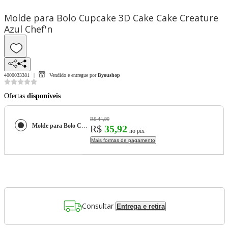
Molde para Bolo Cupcake 3D Cake Cake Creature
Azul Chef'n
4000033381
Vendido e entregue por
Byoushop
Ofertas
disponíveis
R$ 44,90
Molde para Bolo Cupcake 3D Cake Cake Creature Azul Chef'n
R$
35,92
no pix
Mais formas de pagamento
Consultar
Entrega e retira