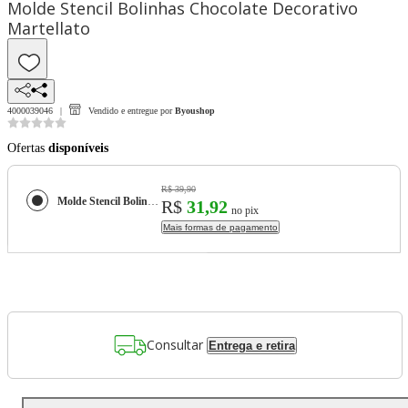
Molde Stencil Bolinhas Chocolate Decorativo
Martellato
4000039046
Vendido e entregue por
Byoushop
Ofertas
disponíveis
R$ 39,90
Molde Stencil Bolinhas Chocolate Decorativo Martellato
R$
31,92
no pix
Mais formas de pagamento
Consultar
Entrega e retira