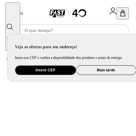
Fechar
Menu
Informe seu CEP
Veja as ofertas para seu endereço!
Insira seu CEP e confira a disponibilidade dos produtos e prazo de entrega.
Home
/
Utilidade Doméstica
/
Cozinha
/
Utensílio de Preparo
Inserir CEP
Mais tarde