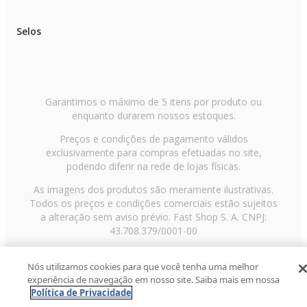
Selos
Garantimos o máximo de 5 itens por produto ou
enquanto durarem nossos estoques.
Preços e condições de pagamento válidos
exclusivamente para compras efetuadas no site,
podendo diferir na rede de lojas físicas.
As imagens dos produtos são meramente ilustrativas.
Todos os preços e condições comerciais estão sujeitos
a alteração sem aviso prévio. Fast Shop S. A. CNPJ:
43.708.379/0001-00
Avenida Zaki Narchi, nº 1650, sobreloja, Carandiru, São
Nós utilizamos cookies para que você tenha uma melhor
Paulo/SP, CEP 02029-001, Telefone: 11 3003-3728 ©
experiência de navegação em nosso site. Saiba mais em nossa
2013 Fast Shop - Todos os direitos reservados
RF
Política de Privacidade