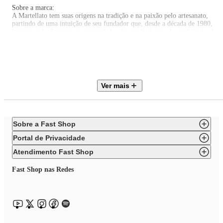
Sobre a marca:
A Martellato tem suas origens na tradição e na paixão pelo artesanato,
partindo de uma intuição de seu fundador que, desde a década de 1980,
buscava soluções para as necessidades dos profissionais da confeitaria. A
Martellato projeta, produz e distribui artigos Made in Italy para atender às
necessidades de profissionais do mundo todo, nos setores de confeitaria e
sorveteria com produtos que melhor expressem a excelência dos mestres
artesãos.
EAN: 8029859020689
Ver mais
Itens inclusos:
01 Molde Stencil Bolinhas Chocolate Decorativo Martellato
Sobre a Fast Shop
Portal de Privacidade
Atendimento Fast Shop
Fast Shop nas Redes