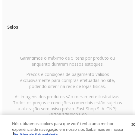
Selos
Garantimos o máximo de 5 itens por produto ou
enquanto durarem nossos estoques.
Preços e condições de pagamento válidos
exclusivamente para compras efetuadas no site,
podendo diferir na rede de lojas físicas.
As imagens dos produtos são meramente ilustrativas.
Todos os preços e condições comerciais estão sujeitos
a alteração sem aviso prévio. Fast Shop S. A. CNPJ:
43.708.379/0001-00
Nós utilizamos cookies para que você tenha uma melhor
Avenida Zaki Narchi, nº 1650, sobreloja, Carandiru, São
experiência de navegação em nosso site. Saiba mais em nossa
Paulo/SP, CEP 02029-001, Telefone: 11 3003-3728 ©