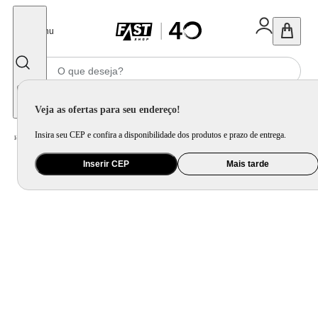
Fechar
Menu
Informe seu CEP
Veja as ofertas para seu endereço!
Insira seu CEP e confira a disponibilidade dos produtos e prazo de entrega.
Home
/
Mercado
/
Alimento
/
Massa e Molho
Inserir CEP
Mais tarde