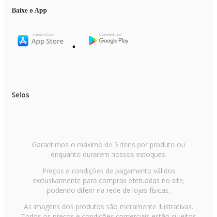
Cor predominante: Preto
Voltagem: bivolt
Baixe o App
Altura: 45,10 cm
Largura: 61,50 cm
Profundidade: 19,50 cm
Peso: 2,94 kg
Garantia: 12 Meses
Itens inclusos
01 Monitor AOC 27B35H/58
01 Cabo de força
Selos
01 Cabo HDMI
01 Base de apoio
01 Manual de Instruções e Certificado de garantia
Entrega do Produto - Todas as instruções, manuais e peças necessárias para
a montagem são fornecidas junto com o produto
Garantimos o máximo de 5 itens por produto ou
enquanto durarem nossos estoques.
Preços e condições de pagamento válidos
exclusivamente para compras efetuadas no site,
podendo diferir na rede de lojas físicas.
As imagens dos produtos são meramente ilustrativas.
Todos os preços e condições comerciais estão sujeitos