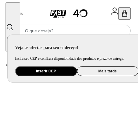
Fechar
Menu
Informe seu CEP
Veja as ofertas para seu endereço!
Insira seu CEP e confira a disponibilidade dos produtos e prazo de entrega.
Home
/
Informática e Games
/
Monitor
Inserir CEP
Mais tarde