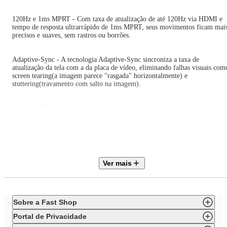
120Hz e 1ms MPRT - Com taxa de atualização de até 120Hz via HDMI e
tempo de resposta ultrarrápido de 1ms MPRT, seus movimentos ficam mai
precisos e suaves, sem rastros ou borrões.
Adaptive-Sync - A tecnologia Adaptive-Sync sincroniza a taxa de
atualização da tela com a da placa de vídeo, eliminando falhas visuais com
screen tearing(a imagem parece "rasgada" horizontalmente) e
stuttering(travamento com salto na imagem).
Conforto Visual - Além do desempenho gamer, o modelo oferece conforto
visual durante longas sessões com as tecnologias Flicker-Free (reduz
cintilação) e Low Blue Light (minimiza luz azul nociva), garantindo
proteção aos olhos. Seu design minimalista com bordas ultrafinas torna o
visual do setup ainda mais moderno.
Ver mais
HDMI e VGA - Com 1 entrada HDMI e 1 entrada VGA, o Monitor Gamer
AOC 27B35H/58 é compatível com computadores, consoles e notebooks,
entregando versatilidade e excelente custo-benefício.
Sobre a Fast Shop
- Tela IPS de 27” com resolução Full HD
- Taxa de atualização até 120Hz via HDMI
Portal de Privacidade
- Tempo de resposta de 1ms MPRT