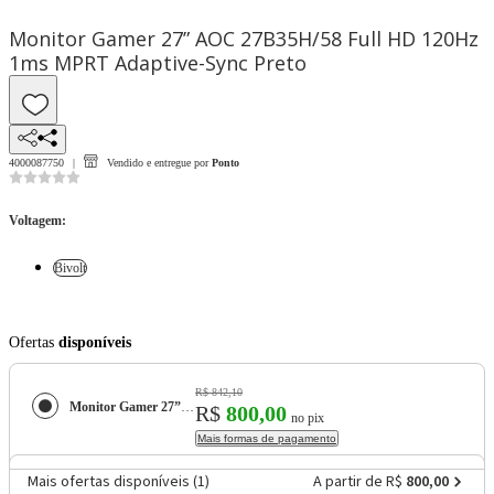
Monitor Gamer 27” AOC 27B35H/58 Full HD 120Hz
1ms MPRT Adaptive-Sync Preto
4000087750
Vendido e entregue por
Ponto
Voltagem
:
Bivolt
Ofertas
disponíveis
R$ 842,10
Monitor Gamer 27” AOC 27B35H/58 Full HD 120Hz 1ms MPRT Adaptive-Sync Preto
R$
800,00
no pix
Mais formas de pagamento
Mais ofertas disponíveis (
1
)
A partir de R$
800,00