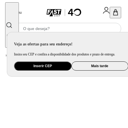
Fechar
Menu
Informe seu CEP
Veja as ofertas para seu endereço!
Insira seu CEP e confira a disponibilidade dos produtos e prazo de entrega.
Home
/
Informática e Games
/
Monitor
Inserir CEP
Mais tarde