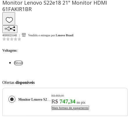
Monitor Lenovo S22e18 21" Monitor HDMI
61FAKIR1BR
4000025548
Vendido e entregue por
Lenovo Brasil
Voltagem
:
Bivolt
Ofertas
disponíveis
R$ 869,00
Monitor Lenovo S22e18 21" Monitor HDMI 61FAKIR1BR
R$
747,34
no pix
Mais formas de pagamento