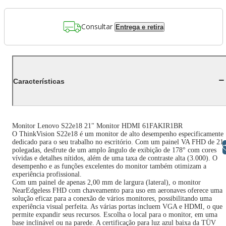
Consultar
Entrega e retira
Características
Monitor Lenovo S22e18 21" Monitor HDMI 61FAKIR1BR
O ThinkVision S22e18 é um monitor de alto desempenho especificamente
dedicado para o seu trabalho no escritório. Com um painel VA FHD de 21
Libras
polegadas, desfrute de um amplo ângulo de exibição de 178° com cores
vívidas e detalhes nítidos, além de uma taxa de contraste alta (3.000). O
desempenho e as funções excelentes do monitor também otimizam a
experiência profissional.
Com um painel de apenas 2,00 mm de largura (lateral), o monitor
NearEdgeless FHD com chaveamento para uso em aeronaves oferece uma
solução eficaz para a conexão de vários monitores, possibilitando uma
experiência visual perfeita. As várias portas incluem VGA e HDMI, o que
permite expandir seus recursos. Escolha o local para o monitor, em uma
base inclinável ou na parede. A certificação para luz azul baixa da TÜV