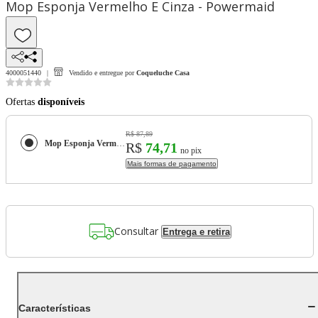
Mop Esponja Vermelho E Cinza - Powermaid
4000051440
Vendido e entregue por
Coqueluche Casa
Ofertas
disponíveis
R$ 87,89
Mop Esponja Vermelho E Cinza - Powermaid
R$
74,71
no pix
Mais formas de pagamento
Consultar
Entrega e retira
Características