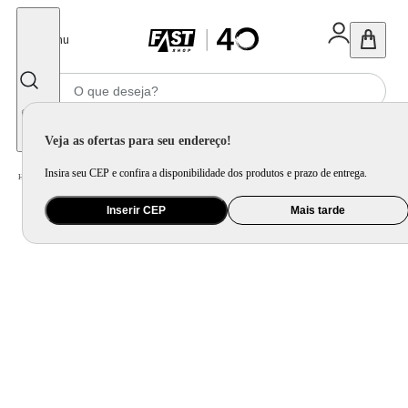
Fechar
Menu
Informe seu CEP
Veja as ofertas para seu endereço!
Insira seu CEP e confira a disponibilidade dos produtos e prazo de entrega.
Home
/
Utilidade Doméstica
/
Organização e Armazenamento
/
Item de Limpeza
Inserir CEP
Mais tarde