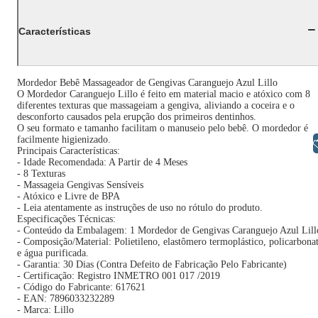
Características
Mordedor Bebê Massageador de Gengivas Caranguejo Azul Lillo
O Mordedor Caranguejo Lillo é feito em material macio e atóxico com 8
diferentes texturas que massageiam a gengiva, aliviando a coceira e o
desconforto causados pela erupção dos primeiros dentinhos.
O seu formato e tamanho facilitam o manuseio pelo bebê. O mordedor é
facilmente higienizado.
Libras
Principais Características:
- Idade Recomendada: A Partir de 4 Meses
- 8 Texturas
- Massageia Gengivas Sensíveis
- Atóxico e Livre de BPA
- Leia atentamente as instruções de uso no rótulo do produto.
Especificações Técnicas:
- Conteúdo da Embalagem: 1 Mordedor de Gengivas Caranguejo Azul Lill
- Composição/Material: Polietileno, elastômero termoplástico, policarbona
e água purificada.
- Garantia: 30 Dias (Contra Defeito de Fabricação Pelo Fabricante)
- Certificação: Registro INMETRO 001 017 /2019
- Código do Fabricante: 617621
- EAN: 7896033232289
- Marca: Lillo