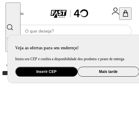
Fechar
Menu
Informe seu CEP
Veja as ofertas para seu endereço!
Insira seu CEP e confira a disponibilidade dos produtos e prazo de entrega.
Home
/
Brinquedo e Colecionável
/
Primeira Infância e Pelúcia
Inserir CEP
Mais tarde