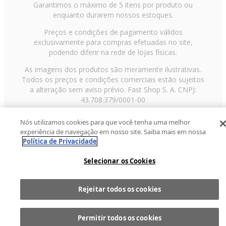
Garantimos o máximo de 5 itens por produto ou
enquanto durarem nossos estoques.
Preços e condições de pagamento válidos
exclusivamente para compras efetuadas no site,
podendo diferir na rede de lojas físicas.
As imagens dos produtos são meramente ilustrativas.
Todos os preços e condições comerciais estão sujeitos
a alteração sem aviso prévio. Fast Shop S. A. CNPJ:
43.708.379/0001-00
Avenida Zaki Narchi, nº 1650, sobreloja, Carandiru, São
Nós utilizamos cookies para que você tenha uma melhor
Paulo/SP, CEP 02029-001, Telefone: 11 3003-3728 ©
experiência de navegação em nosso site. Saiba mais em nossa
2013 Fast Shop - Todos os direitos reservados
RF
Política de Privacidade
Selecionar os Cookies
Rejeitar todos os cookies
Comprar
1
Permitir todos os cookies