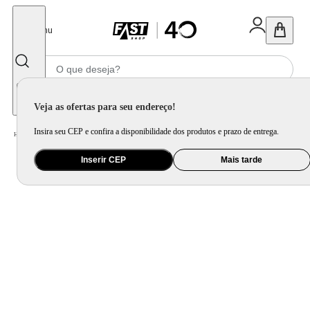
Fechar
Menu
Informe seu CEP
Veja as ofertas para seu endereço!
Insira seu CEP e confira a disponibilidade dos produtos e prazo de entrega.
Home
/
Brinquedo e Colecionável
/
Primeira Infância e Pelúcia
Inserir CEP
Mais tarde