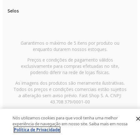
Selos
Garantimos o máximo de 5 itens por produto ou
enquanto durarem nossos estoques.
Preços e condições de pagamento válidos
exclusivamente para compras efetuadas no site,
podendo diferir na rede de lojas físicas.
As imagens dos produtos são meramente ilustrativas.
Todos os preços e condições comerciais estão sujeitos
a alteração sem aviso prévio. Fast Shop S. A. CNPJ:
43.708.379/0001-00
Avenida Zaki Narchi, nº 1650, sobreloja, Carandiru, São
Nós utilizamos cookies para que você tenha uma melhor
Paulo/SP, CEP 02029-001, Telefone: 11 3003-3728 ©
experiência de navegação em nosso site. Saiba mais em nossa
2013 Fast Shop - Todos os direitos reservados
RF
Política de Privacidade