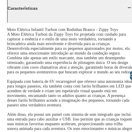
Características
Moto Elétrica Infantil Turbon com Rodinhas Branco - Zippy Toys
A Moto Elétrica Turbon da Zippy Toys foi projetada com cuidado para
capturar a essência e o estilo de uma moto verdadeira, tornando a
brincadeira ainda mais envolvente e divertida para as crianças.
Desenvolvida especialmente para os pequenos apaixonados por motos, ela
oferece uma emocionante introdução ao mundo da condução segura.
Combina não apenas um estilo marcante, mas também um desempenho
otimizado, garantindo uma experiência de pilotagem única. O seu design
vibrante com cores chamativas atrai a atenção, garantindo horas de diversã
para os pequenos aventureiros que buscam explorar o mundo ao seu redor.
Libras
Equipada com bateria de 6V recarregável que oferece uma autonomia idea
para longos passeios, ela também conta com faróis brilhantes em LED que
acendem de verdade e criam um espetáculo visual quando está em
movimento, encantando tanto os adultos quanto as crianças. A presença
desses faróis brilhantes acende a imaginação dos pequenos, tornando cada
passeio uma verdadeira aventura.
Além disso, ela possui um painel com sistema de som integrado que inclui
uma entrada para cabo auxiliar e USB. Isso permite que as crianças toque
suas músicas favoritas enquanto aceleram, proporcionando uma trilha
sonora animada para cada aventura. Os sons emocionantes e músicas alegre