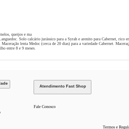
melos, queijos e ma
nguedoc. Solo calcário jurássico para a Syrah e arenito para Cabernet, rico em
 Maceração lenta Medoc (cerca de 20 dias) para a variedade Cabernet. Maceraçã
ho entre 8 e 9 meses.
dade
Atendimento Fast Shop
Fale Conosco
e
Termos e Regul