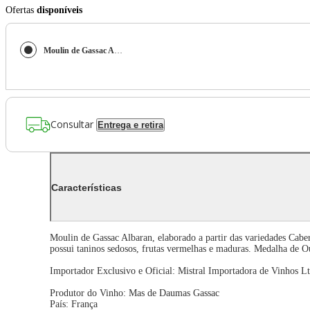
Ofertas
disponíveis
Moulin de Gassac Albaran 2020 (Mas de Daumas Gassac) 750ml
Consultar
Entrega e retira
Características
Moulin de Gassac Albaran, elaborado a partir das variedades Caber
possui taninos sedosos, frutas vermelhas e maduras. Medalha de O
Importador Exclusivo e Oficial: Mistral Importadora de Vinhos Lt
Produtor do Vinho: Mas de Daumas Gassac
País: França