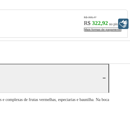
R$ 369,47
R$
322,92
Libras
no pix
Mais formas de pagamento
s e complexas de frutas vermelhas, especiarias e baunilha. Na boca