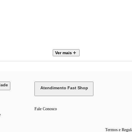
Ver mais
 38,6 mm
8 mm
dade
Atendimento Fast Shop
Fale Conosco
e
Termos e Regul