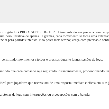
Fio Logitech G PRO X SUPERLIGHT 2c. Desenvolvido em parceria com campeõe
m peso ultraleve de apenas 51 gramas, cada movimento se torna uma extensão 
cial para partidas intensas. Não perca mais tempo; vença com precisão e confo
, permitindo movimentos rápidos e precisos durante longas sessões de jogo.
antindo que cada comando seja registrado instantaneamente, proporcionando u
 ideal para jogadores que necessitam de uma resposta imediata e eficaz em suas 
aratonas de jogo sem interrupções ou preocupações com a bateria.