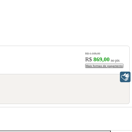
R$ 1.109,00
R$
869,00
no pix
Mais formas de pagamento
Libras