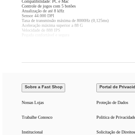
Compatibilidade: PC e Mac
Controle de jogos com 5 botões
Atualização de até 8 kHz
Sensor 44.000 DPI
Taxa de transmissão máxima de 8000Hz (0,125ms)
Aceleração máxima superior a 88 G
Velocidade de 888 IPS
Pegada confortável e segura
Especificações Técnicas
Modelo: 910-007530
Cor: Preto
Garantia: 24 meses
EAN: 097855203601
Dimensões e Peso
Dimensões do produto sem embalagem (AxLxP): 118,4 x 61,2 x
Dimensões do produto com embalagem (AxLxP): 160 x 117 x 6
Sobre a Fast Shop
Portal de Privaci
Peso do produto sem embalagem: 0,05 kg
Peso do produto com embalagem: 0,32 kg
Itens Inclusos
Nossas Lojas
Proteção de Dados
01 Mouse Gamer Sem Fio
01 Cabo USB para carregamento
01 Manual do usuário
Trabalhe Conosco
Politica de Privacidad
Institucional
Solicitação de Direitos