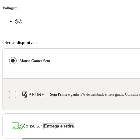
Voltagem
:
N/A
Ofertas
disponíveis
Mouse Gamer Sem Fio Logitech G Pro X Superlight 2c com 5 botões, Sensor 44K DPI, Atualização de até 8 kHz, Preto
Seja Prime
e ganhe 5% de cashback e frete grátis. Consulte 
Consultar
Entrega e retira