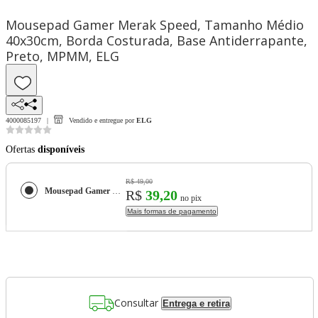
Mousepad Gamer Merak Speed, Tamanho Médio
40x30cm, Borda Costurada, Base Antiderrapante,
Preto, MPMM, ELG
4000085197
Vendido e entregue por
ELG
Ofertas
disponíveis
R$ 49,00
Mousepad Gamer Merak Speed, Tamanho Médio 40x30cm, Borda Costurada, Base Antiderrapante, Preto, MPMM, ELG
R$
39,20
no pix
Mais formas de pagamento
Consultar
Entrega e retira