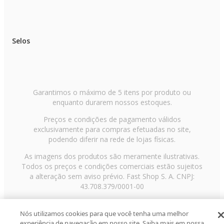
SOBRE A ELG:
A ELG é uma empresa brasileira que preza pela alta qualidade. Nossa
política é aplicada em toda linha de produtos e garante que os consumidore
possam adquirir itens que foram amplamente testados.
Selos
Garantimos o máximo de 5 itens por produto ou
enquanto durarem nossos estoques.
Preços e condições de pagamento válidos
exclusivamente para compras efetuadas no site,
podendo diferir na rede de lojas físicas.
As imagens dos produtos são meramente ilustrativas.
Todos os preços e condições comerciais estão sujeitos
a alteração sem aviso prévio. Fast Shop S. A. CNPJ:
43.708.379/0001-00
Avenida Zaki Narchi, nº 1650, sobreloja, Carandiru, São
Paulo/SP, CEP 02029-001, Telefone: 11 3003-3728 ©
Nós utilizamos cookies para que você tenha uma melhor
experiência de navegação em nosso site. Saiba mais em nossa
2013 Fast Shop - Todos os direitos reservados
RF