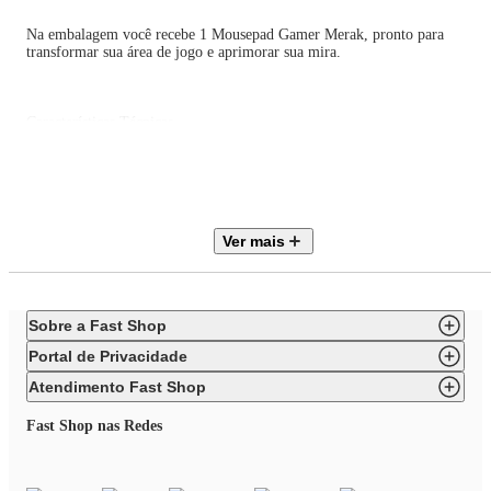
Na embalagem você recebe 1 Mousepad Gamer Merak, pronto para
transformar sua área de jogo e aprimorar sua mira.
Características Técnicas
Tipo: Mousepad Gamer
Ver mais
Material: Poliéster e Borracha SBR
Sobre a Fast Shop
Dimensões: 400 x 300 x 3mm
Portal de Privacidade
Atendimento Fast Shop
Cor: Preto
Fast Shop nas Redes
Extras: Base antiderrapante, borda com costura antidesfiamento, tratament
térmico para atrito controlado, sweatproof.