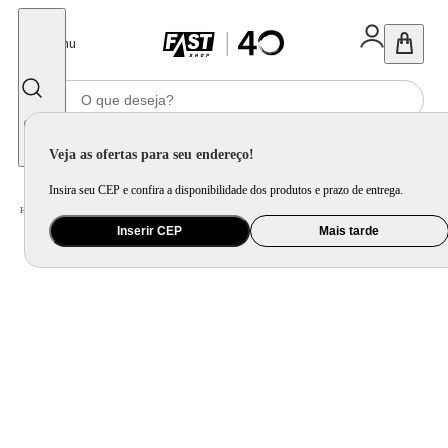
Fechar
Menu
Informe seu CEP
Veja as ofertas para seu endereço!
Insira seu CEP e confira a disponibilidade dos produtos e prazo de entrega.
Home
/
Informática e Games
/
Periférico
/
Mouse, Teclado e Mousepad
Inserir CEP
Mais tarde