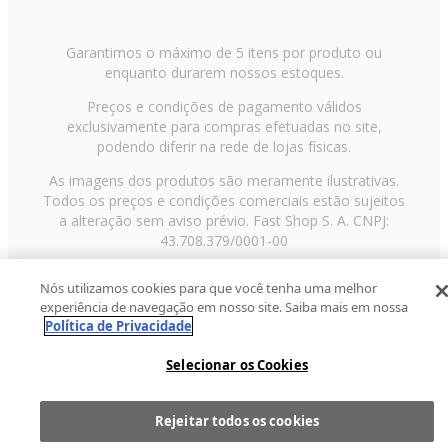
Garantimos o máximo de 5 itens por produto ou
enquanto durarem nossos estoques.
Preços e condições de pagamento válidos
exclusivamente para compras efetuadas no site,
podendo diferir na rede de lojas físicas.
As imagens dos produtos são meramente ilustrativas.
Todos os preços e condições comerciais estão sujeitos
a alteração sem aviso prévio. Fast Shop S. A. CNPJ:
43.708.379/0001-00
Avenida Zaki Narchi, nº 1650, sobreloja, Carandiru, São
Nós utilizamos cookies para que você tenha uma melhor
Paulo/SP, CEP 02029-001, Telefone: 11 3003-3728 ©
experiência de navegação em nosso site. Saiba mais em nossa
2013 Fast Shop - Todos os direitos reservados
RF
Política de Privacidade
Selecionar os Cookies
Rejeitar todos os cookies