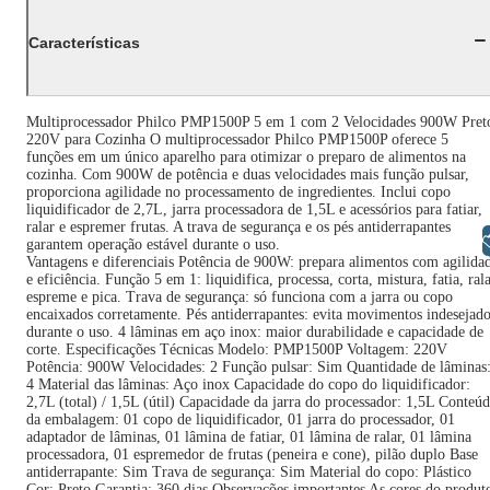
Características
Multiprocessador Philco PMP1500P 5 em 1 com 2 Velocidades 900W Pret
220V para Cozinha O multiprocessador Philco PMP1500P oferece 5
funções em um único aparelho para otimizar o preparo de alimentos na
cozinha. Com 900W de potência e duas velocidades mais função pulsar,
proporciona agilidade no processamento de ingredientes. Inclui copo
liquidificador de 2,7L, jarra processadora de 1,5L e acessórios para fatiar,
ralar e espremer frutas. A trava de segurança e os pés antiderrapantes
Libras
garantem operação estável durante o uso.
Vantagens e diferenciais Potência de 900W: prepara alimentos com agilida
e eficiência. Função 5 em 1: liquidifica, processa, corta, mistura, fatia, rala
espreme e pica. Trava de segurança: só funciona com a jarra ou copo
encaixados corretamente. Pés antiderrapantes: evita movimentos indesejad
durante o uso. 4 lâminas em aço inox: maior durabilidade e capacidade de
corte. Especificações Técnicas Modelo: PMP1500P Voltagem: 220V
Potência: 900W Velocidades: 2 Função pulsar: Sim Quantidade de lâminas
4 Material das lâminas: Aço inox Capacidade do copo do liquidificador:
2,7L (total) / 1,5L (útil) Capacidade da jarra do processador: 1,5L Conteú
da embalagem: 01 copo de liquidificador, 01 jarra do processador, 01
adaptador de lâminas, 01 lâmina de fatiar, 01 lâmina de ralar, 01 lâmina
processadora, 01 espremedor de frutas (peneira e cone), pilão duplo Base
antiderrapante: Sim Trava de segurança: Sim Material do copo: Plástico
Cor: Preto Garantia: 360 dias Observações importantes As cores do produt