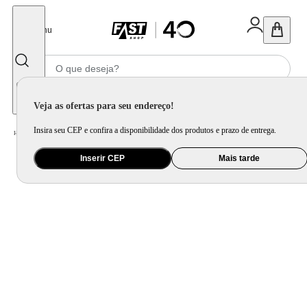
Fechar
Menu
Informe seu CEP
Veja as ofertas para seu endereço!
Insira seu CEP e confira a disponibilidade dos produtos e prazo de entrega.
Home
/
Eletroportátil
/
Preparo de Alimento
/
Processador de Alimento
Inserir CEP
Mais tarde