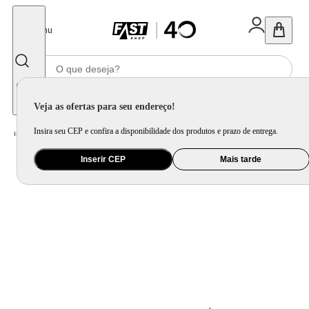
Fechar
Menu
Informe seu CEP
Veja as ofertas para seu endereço!
Insira seu CEP e confira a disponibilidade dos produtos e prazo de entrega.
Home
/
Viagem e Acessório
/
Necessaire e Organizador de Mala
/
Necessaire Harry Potter Edwiges
Inserir CEP
Mais tarde