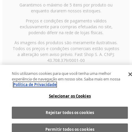
Garantimos o máximo de 5 itens por produto ou
enquanto durarem nossos estoques.
Preços e condições de pagamento válidos
exclusivamente para compras efetuadas no site,
podendo diferir na rede de lojas físicas.
As imagens dos produtos são meramente ilustrativas.
Todos os preços e condições comerciais estão sujeitos
a alteração sem aviso prévio. Fast Shop S. A. CNPJ:
43.708.379/0001-00
Avenida Zaki Narchi, nº 1650, sobreloja, Carandiru, São
Nós utilizamos cookies para que você tenha uma melhor
Paulo/SP, CEP 02029-001, Telefone: 11 3003-3728 ©
experiência de navegação em nosso site. Saiba mais em nossa
2013 Fast Shop - Todos os direitos reservados
RF
Política de Privacidade
Selecionar os Cookies
Rejeitar todos os cookies
Comprar
1
Permitir todos os cookies