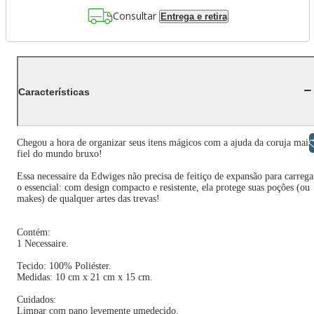
Consultar
Entrega e retira
Características
Libras
Chegou a hora de organizar seus itens mágicos com a ajuda da coruja mais
fiel do mundo bruxo!
Essa necessaire da Edwiges não precisa de feitiço de expansão para carrega
o essencial: com design compacto e resistente, ela protege suas poções (ou
makes) de qualquer artes das trevas!
Contém:
1 Necessaire.
Tecido: 100% Poliéster.
Medidas: 10 cm x 21 cm x 15 cm.
Cuidados:
Limpar com pano levemente umedecido.