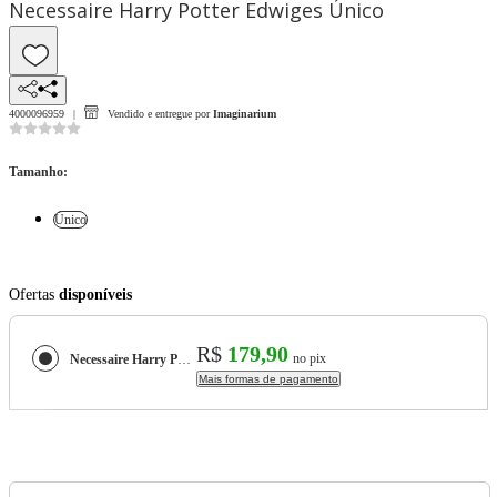
Necessaire Harry Potter Edwiges Único
4000096959
Vendido e entregue por
Imaginarium
Tamanho
:
Único
Ofertas
disponíveis
R$
179,90
no pix
Necessaire Harry Potter Edwiges
Mais formas de pagamento