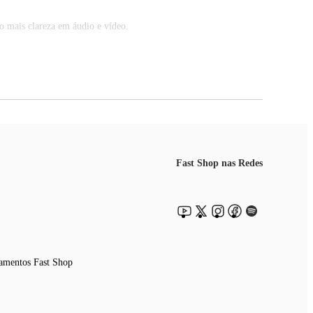
o mais clareza em áudio e vídeo.
Fast Shop nas Redes
segurança no dia a dia.
amentos Fast Shop