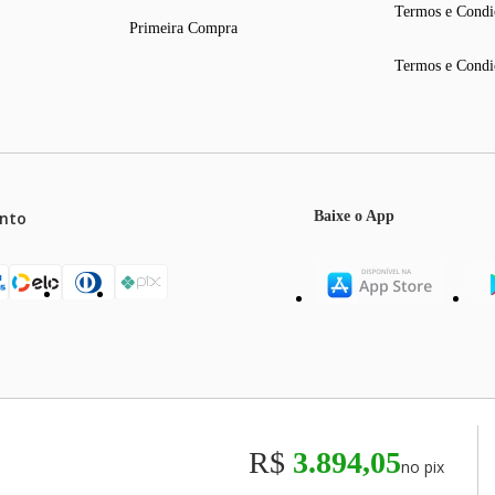
Termos e Condi
Primeira Compra
Termos e Condi
nto
Baixe o App
mos o máximo de 5 itens por produto ou enquanto durarem nossos e
o válidos exclusivamente para compras efetuadas no site, podendo di
 mm
R$
3.894,05
no pix
odos os preços e condições comerciais estão sujeitos a alteração se