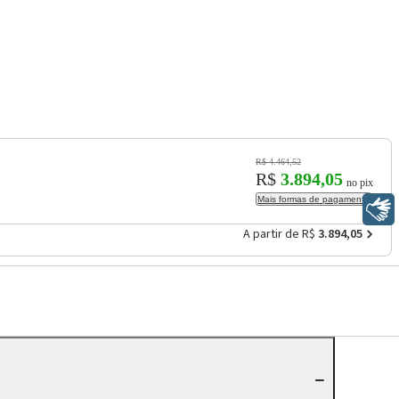
R$ 4.464,52
R$
3.894,05
no pix
Mais formas de pagamento
Libras
A partir de R$
3.894,05