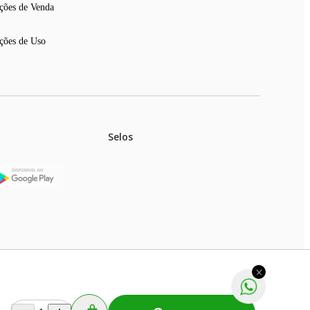
ções de Venda
ções de Uso
Selos
stoques.
ferir na rede de lojas físicas.
m aviso prévio. Fast Shop S. A. CNPJ: 43.708.379/0001-