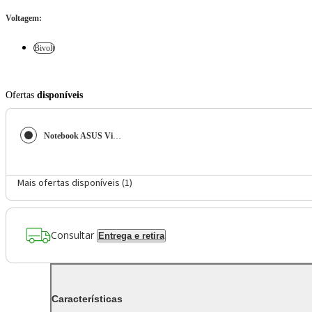
Voltagem
:
Bivolt
Ofertas
disponíveis
Notebook ASUS Vivobook 15 Core i5 8GB RAM 256GB SSD Tela 15,6” FHD Windows 11 – X1504VA-NJ1738W
Mais ofertas disponíveis (
1
)
Consultar
Entrega e retira
Características