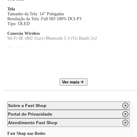
Tela
Tamanho da Tela: 14" Polegadas
Resolução da Tela: Full HD 100% DCI-P3
Tipo: OLED
Conexão
Wireless
Wi-Fi 6E (802.11ax)+Bluetooth 5.3 (Tri Band) 2x2
Bluetooth
5.3 (Tri Band) 2x2
Portas Frontais/Laterais/Traseiras
01 USB 3.2 Ger 2 Tipo-A
02 USB 4.0 Ger 3 Tipo-C com suporte para display / Power delivery
01 HDMI 2.1 TMDS
Ver mais
01 Conector de áudio combo 3.5mm
Teclado
Chiclet / ABNT2
Sobre a Fast Shop
Bateria
Íons de lítio 70Whr
Portal de Privacidade
Cor
Atendimento Fast Shop
Zabriskie Beige (Bege)
Fast Shop nas Redes
EAN