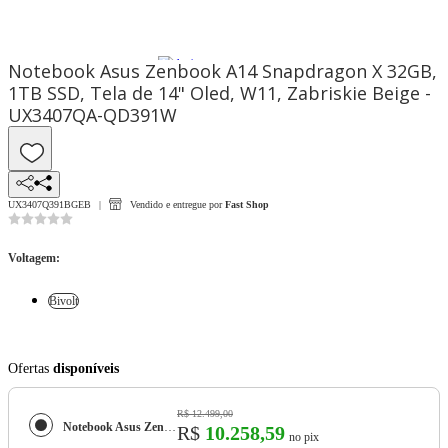
Notebook Asus Zenbook A14 Snapdragon X 32GB,
1TB SSD, Tela de 14" Oled, W11, Zabriskie Beige -
UX3407QA-QD391W
UX3407Q391BGEB
Vendido e entregue por
Fast Shop
Voltagem
:
Bivolt
Ofertas
disponíveis
R$ 12.499,00
Notebook Asus Zenbook A14 Snapdragon X 32GB, 1TB SSD, Tela de 14" Oled, W11, Zabriskie Beige - UX3407QA-QD391W
R$
10.258,59
no pix