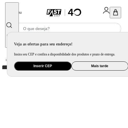
Fechar
Menu
Informe seu CEP
Veja as ofertas para seu endereço!
Insira seu CEP e confira a disponibilidade dos produtos e prazo de entrega.
Home
/
Informática e Games
/
Notebook
Inserir CEP
Mais tarde