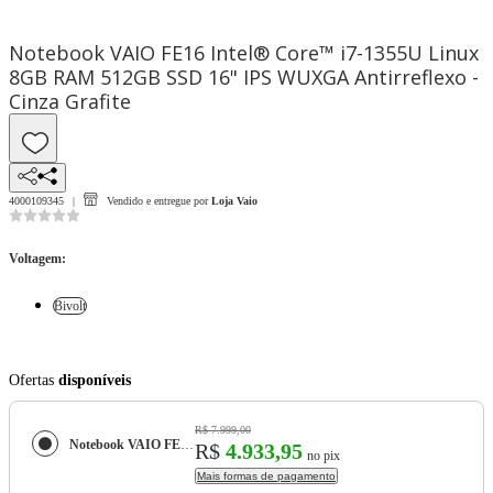
Notebook VAIO FE16 Intel® Core™ i7-1355U Linux
8GB RAM 512GB SSD 16" IPS WUXGA Antirreflexo -
Cinza Grafite
4000109345
Vendido e entregue por
Loja Vaio
Voltagem
:
Bivolt
Ofertas
disponíveis
R$ 7.999,00
Notebook VAIO FE16 Intel® Core™ i7-1355U Linux 8GB RAM 512GB SSD 16" IPS WUXGA Antirreflexo - Cinza Grafite
R$
4.933,95
no pix
Mais formas de pagamento