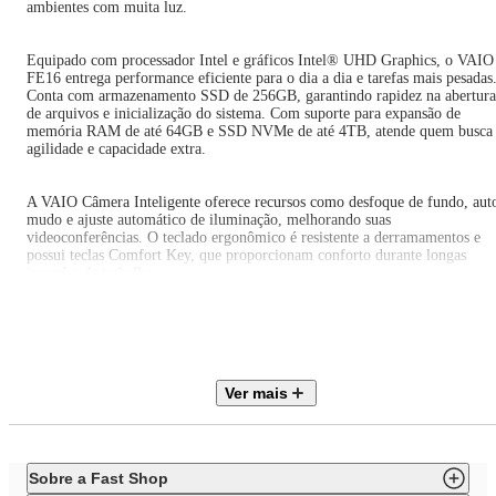
ambientes com muita luz.
Equipado com processador Intel e gráficos Intel® UHD Graphics, o VAIO
FE16 entrega performance eficiente para o dia a dia e tarefas mais pesadas
Conta com armazenamento SSD de 256GB, garantindo rapidez na abertura
de arquivos e inicialização do sistema. Com suporte para expansão de
memória RAM de até 64GB e SSD NVMe de até 4TB, atende quem busca
agilidade e capacidade extra.
A VAIO Câmera Inteligente oferece recursos como desfoque de fundo, aut
mudo e ajuste automático de iluminação, melhorando suas
videoconferências. O teclado ergonômico é resistente a derramamentos e
possui teclas Comfort Key, que proporcionam conforto durante longas
jornadas de trabalho.
Diferenciais e Destaques do Produto:
- Processador Intel com desempenho confiável para atividades diárias e
profissionais
Ver mais
- Gráficos Intel® UHD Graphics com ótima qualidade visual integrada
- Armazenamento SSD de 256GB com inicialização e carregamento rápido
Sobre a Fast Shop
- Tela de 16 polegadas com resolução WUXGA, tecnologia IPS e