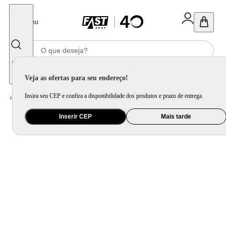
Fechar
Menu
Informe seu CEP
Veja as ofertas para seu endereço!
Insira seu CEP e confira a disponibilidade dos produtos e prazo de entrega.
Home
/
Eletroportátil
/
Liquidificador
/
Liquidificador Individual Blender e Extrator Nutribullet Ultra 1000W
Inserir CEP
Mais tarde