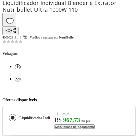
Liquidificador Individual Blender e Extrator
Nutribullet Ultra 1000W 110
4000028161
Vendido e entregue por
NutriBullet
Voltagem
:
110
220
Ofertas
disponíveis
R$ 1.099,99
Liquidificador Individual Blender e Extrator Nutribullet Ultra 1000W
R$
967,73
no pix
Mais formas de pagamento