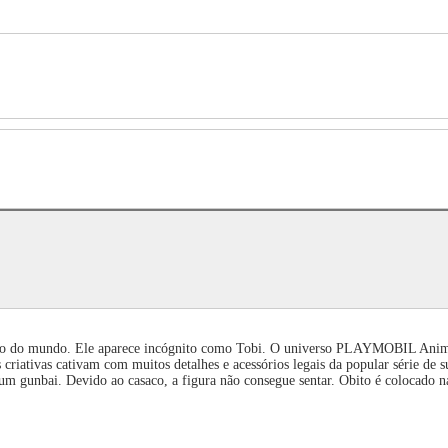
vação do mundo. Ele aparece incógnito como Tobi. O universo PLAYMOBIL Anime
iativas cativam com muitos detalhes e acessórios legais da popular série de 
unbai. Devido ao casaco, a figura não consegue sentar. Obito é colocado na 