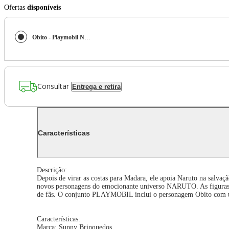
Ofertas
disponíveis
Obito - Playmobil Naruto Shippuden 71223
Consultar
Entrega e retira
Características
Descrição:
Depois de virar as costas para Madara, ele apoia Naruto na sal
novos personagens do emocionante universo NARUTO. As figuras cr
de fãs. O conjunto PLAYMOBIL inclui o personagem Obito com um g
Características:
Marca: Sunny Brinquedos