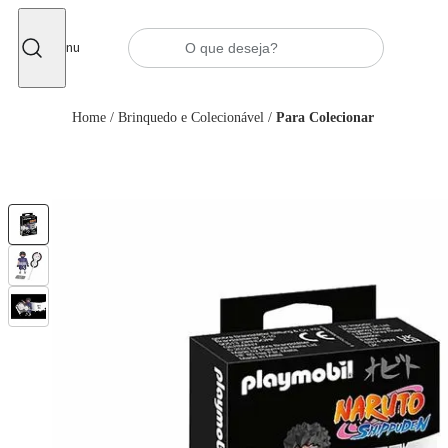
Fechar
Menu
Home
/
Brinquedo e Colecionável
/
Para Colecionar