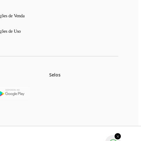
ções de Venda
ções de Uso
Selos
stoques.
ferir na rede de lojas físicas.