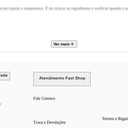
r a temperatura. É só colocar os ingredientes e verificar quando o prat
Ver mais
es de consumidores. Mondial, a escolha inteligente!
dade
Atendimento Fast Shop
Fale Conosco
e
Termos e Regul
Troca e Devoluções