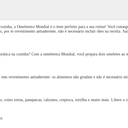
cozinha, a Omeleteira Mondial é o item perfeito para a sua rotina! Você cons
o, por te revestimento antiaderente, não é necessário incluir óleo na receita.
 na cozinha? Com a omeleteira Mondial, você prepara dois omeletes ao mesm
mento antiaderente: os alimentos não grudam e não é necessário utilizar 
o tortas, panquecas, calzones, crepioca, tortilha e muito mais. Libere a cr
e.