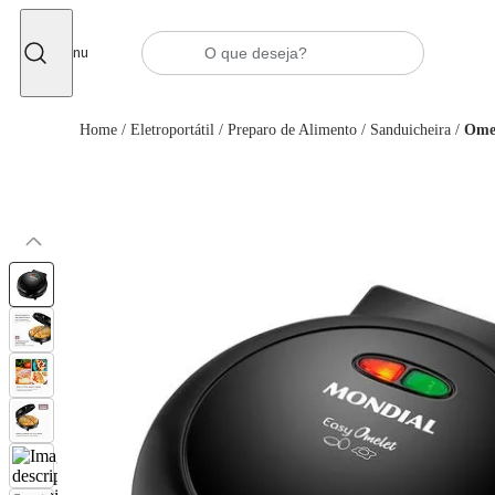
Fechar
Menu
Home
/
Eletroportátil
/
Preparo de Alimento
/
Sanduicheira
/
Omel