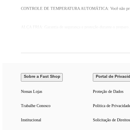
CONTROLE DE TEMPERATURA AUTOMÁTICA: Você não precisa regula
ALÇA FRIA: Garantia de segurança e proteção durante o preparo.
UM ANO DE GARANTIA MONDIAL: A Mondial é a escolha de milhõ
Sobre a Fast Shop
Portal de Privaci
Nossas Lojas
Proteção de Dados
Trabalhe Conosco
Politica de Privacidad
Institucional
Solicitação de Direitos