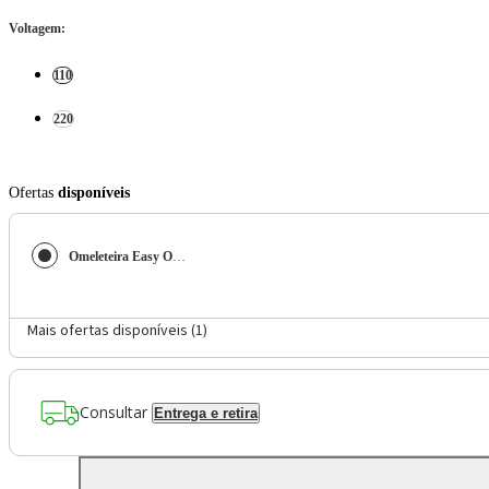
Voltagem
:
110
220
Ofertas
disponíveis
Omeleteira Easy Omelet Mondial Preto 800W OM-02
Mais ofertas disponíveis (
1
)
Consultar
Entrega e retira