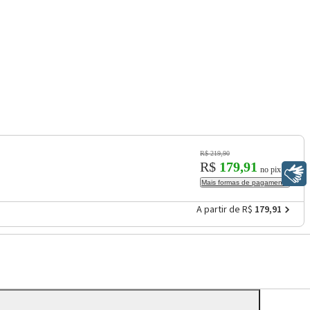
R$ 219,90
R$
179,91
no pix
Libras
Mais formas de pagamento
A partir de R$
179,91