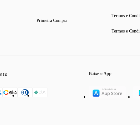
Termos e Condi
Primeira Compra
Termos e Condi
nto
Baixe o App
mos o máximo de 5 itens por produto ou enquanto durarem nossos e
o válidos exclusivamente para compras efetuadas no site, podendo di