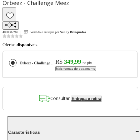
Orbeez - Challenge Meez
4000082267
Vendido e entregue por
Sunny Brinquedos
Ofertas
disponíveis
R$
349,99
no pix
Orbeez - Challenge Meez
Mais formas de pagamento
Consultar
Entrega e retira
Características