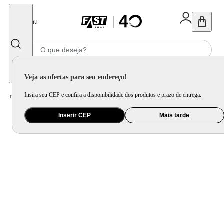
Fechar
Menu
Informe seu CEP
Veja as ofertas para seu endereço!
Insira seu CEP e confira a disponibilidade dos produtos e prazo de entrega.
Home
/
Brinquedo e Colecionável
/
Brinquedo Educativo, Arte e Criatividade
Inserir CEP
Mais tarde