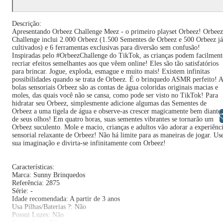
Descrição:
Apresentando Orbeez Challenge Meez - o primeiro playset Orbeez! Orbeez
Challenge inclui 2.000 Orbeez (1.500 Sementes de Orbeez e 500 Orbeez já
cultivados) e 6 ferramentas exclusivas para diversão sem confusão!
Inspiradas pelo #OrbeezChallenge do TikTok, as crianças podem facilment
recriar efeitos semelhantes aos que vêem online! Eles são tão satisfatórios
para brincar. Jogue, exploda, esmague e muito mais! Existem infinitas
possibilidades quando se trata de Orbeez. É o brinquedo ASMR perfeito! 
bolas sensoriais Orbeez são as contas de água coloridas originais macias e
moles, das quais você não se cansa, como pode ser visto no TikTok! Para
hidratar seu Orbeez, simplesmente adicione algumas das Sementes de
Orbeez a uma tigela de água e observe-as crescer magicamente bem diante
Libras
de seus olhos! Em quatro horas, suas sementes vibrantes se tornarão um
Orbeez suculento. Mole e macio, crianças e adultos vão adorar a experiênc
sensorial relaxante de Orbeez! Não há limite para as maneiras de jogar. Us
sua imaginação e divirta-se infinitamente com Orbeez!
Características:
Marca: Sunny Brinquedos
Referência: 2875
Série: -
Idade recomendada: A partir de 3 anos
Usa Pilhas/Baterias ?: Não
Possui Luzes: Não
Possui Sons: Não