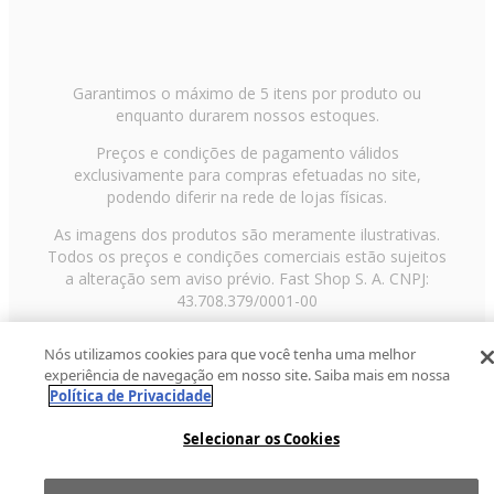
Garantimos o máximo de 5 itens por produto ou
enquanto durarem nossos estoques.
Preços e condições de pagamento válidos
exclusivamente para compras efetuadas no site,
podendo diferir na rede de lojas físicas.
As imagens dos produtos são meramente ilustrativas.
Todos os preços e condições comerciais estão sujeitos
a alteração sem aviso prévio. Fast Shop S. A. CNPJ:
43.708.379/0001-00
Avenida Zaki Narchi, nº 1650, sobreloja, Carandiru, São
Nós utilizamos cookies para que você tenha uma melhor
Paulo/SP, CEP 02029-001, Telefone: 11 3003-3728 ©
experiência de navegação em nosso site. Saiba mais em nossa
2013 Fast Shop - Todos os direitos reservados
RF
Política de Privacidade
Selecionar os Cookies