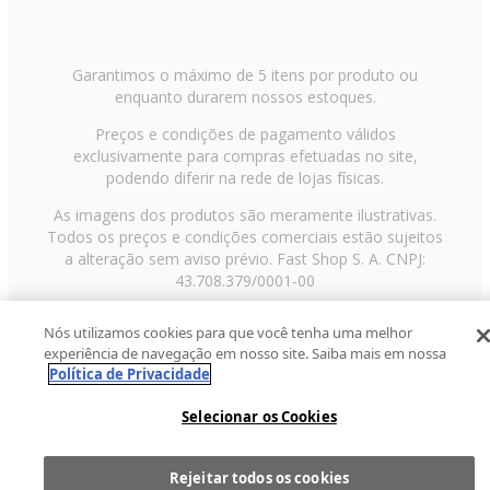
Garantimos o máximo de 5 itens por produto ou
enquanto durarem nossos estoques.
Preços e condições de pagamento válidos
exclusivamente para compras efetuadas no site,
podendo diferir na rede de lojas físicas.
As imagens dos produtos são meramente ilustrativas.
Todos os preços e condições comerciais estão sujeitos
a alteração sem aviso prévio. Fast Shop S. A. CNPJ:
43.708.379/0001-00
Avenida Zaki Narchi, nº 1650, sobreloja, Carandiru, São
Nós utilizamos cookies para que você tenha uma melhor
Paulo/SP, CEP 02029-001, Telefone: 11 3003-3728 ©
experiência de navegação em nosso site. Saiba mais em nossa
2013 Fast Shop - Todos os direitos reservados
RF
Política de Privacidade
Selecionar os Cookies
Rejeitar todos os cookies