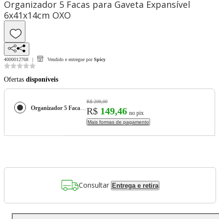
Organizador 5 Facas para Gaveta Expansível
6x41x14cm OXO
4000012768
Vendido e entregue por
Spicy
Ofertas
disponíveis
R$ 209,00
Organizador 5 Facas para Gaveta Expansível 6x41x14cm OXO
R$
149,46
no pix
Mais formas de pagamento
Consultar
Entrega e retira