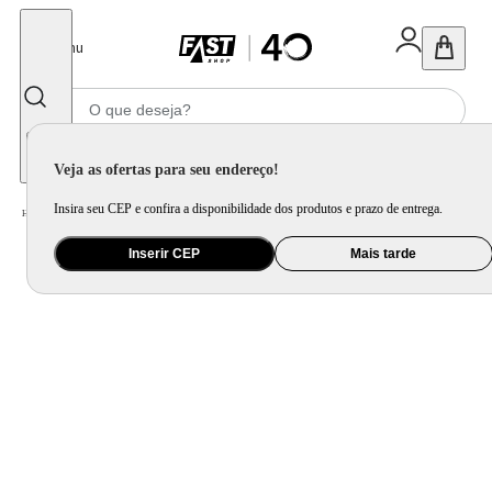
Fechar
Menu
Informe seu CEP
Veja as ofertas para seu endereço!
Insira seu CEP e confira a disponibilidade dos produtos e prazo de entrega.
Home
/
Utilidade Doméstica
/
Organização e Armazenamento
/
Organização de Pia e Cozinha
Inserir CEP
Mais tarde