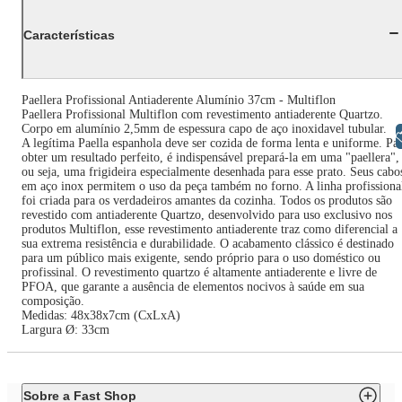
Características
Paellera Profissional Antiaderente Alumínio 37cm - Multiflon
Paellera Profissional Multiflon com revestimento antiaderente Quartzo.
Corpo em alumínio 2,5mm de espessura capo de aço inoxidavel tubular.
Libras
A legítima Paella espanhola deve ser cozida de forma lenta e uniforme. Pa
obter um resultado perfeito, é indispensável prepará-la em uma "paellera",
ou seja, uma frigideira especialmente desenhada para esse prato. Seus cabo
em aço inox permitem o uso da peça também no forno. A linha profissiona
foi criada para os verdadeiros amantes da cozinha. Todos os produtos são
revestido com antiaderente Quartzo, desenvolvido para uso exclusivo nos
produtos Multiflon, esse revestimento antiaderente traz como diferencial a
sua extrema resistência e durabilidade. O acabamento clássico é destinado
para um público mais exigente, sendo próprio para o uso doméstico ou
profissinal. O revestimento quartzo é altamente antiaderente e livre de
PFOA, que garante a ausência de elementos nocivos à saúde em sua
composição.
Medidas: 48x38x7cm (CxLxA)
Largura Ø: 33cm
Sobre a Fast Shop