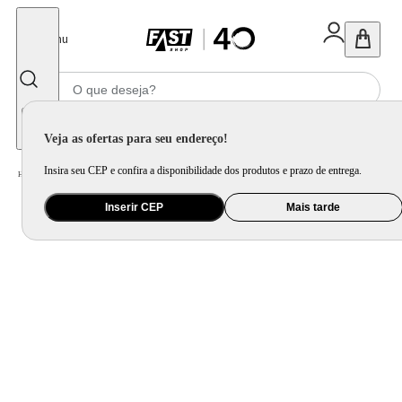
Fechar
Menu
Informe seu CEP
Veja as ofertas para seu endereço!
Insira seu CEP e confira a disponibilidade dos produtos e prazo de entrega.
Home
/
Utilidade Doméstica
/
Cozinha
/
Jogo de Panela e Panela Avulsa
Inserir CEP
Mais tarde