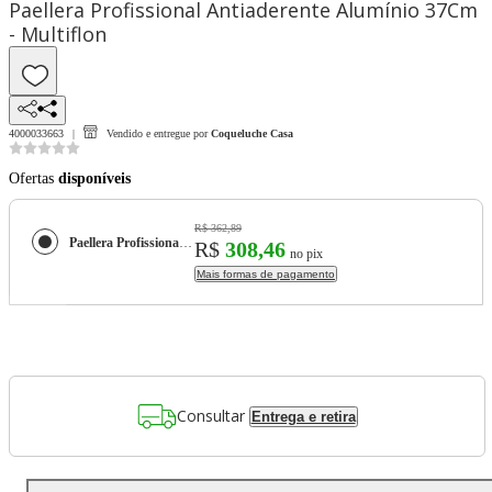
Paellera Profissional Antiaderente Alumínio 37Cm
- Multiflon
4000033663
Vendido e entregue por
Coqueluche Casa
Ofertas
disponíveis
R$ 362,89
Paellera Profissional Antiaderente Alumínio 37Cm - Multiflon
R$
308,46
no pix
Mais formas de pagamento
Consultar
Entrega e retira