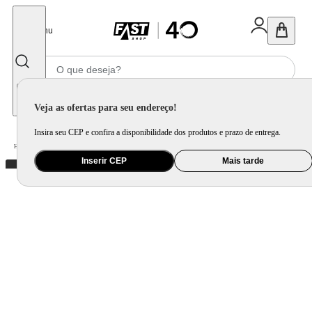
Fechar
Menu
Informe seu CEP
Veja as ofertas para seu endereço!
Insira seu CEP e confira a disponibilidade dos produtos e prazo de entrega.
Home
/
Saúde e Beleza
/
Maquiagem
/
Olho
/
Paleta de Sombras Océane Edition Eyeshadow Palette Glorious
Inserir CEP
Mais tarde