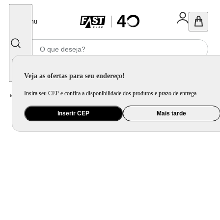
Fechar
Menu
Informe seu CEP
Veja as ofertas para seu endereço!
Insira seu CEP e confira a disponibilidade dos produtos e prazo de entrega.
Home
/
Saúde e Beleza
/
Maquiagem
/
Olho
/
Paleta Multifuncional Inglot Cheek Me Up!
Inserir CEP
Mais tarde