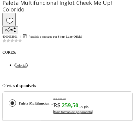
Paleta Multifuncional Inglot Cheek Me Up!
Colorido
4000052801
Vendido e entregue por
Shop Luxo Oficial
CORES
:
Colorido
Ofertas
disponíveis
R$ 359,00
Paleta Multifuncional Inglot Cheek Me Up!
R$
259,50
no pix
Mais formas de pagamento