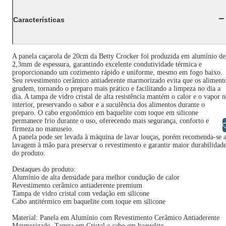
Características
A panela caçarola de 20cm da Betty Crocker foi produzida em alumínio de
2,3mm de espessura, garantindo excelente condutividade térmica e
proporcionando um cozimento rápido e uniforme, mesmo em fogo baixo.
Seu revestimento cerâmico antiaderente marmorizado evita que os aliment
grudem, tornando o preparo mais prático e facilitando a limpeza no dia a
dia. A tampa de vidro cristal de alta resistência mantém o calor e o vapor 
interior, preservando o sabor e a suculência dos alimentos durante o
preparo. O cabo ergonômico em baquelite com toque em silicone
permanece frio durante o uso, oferecendo mais segurança, conforto e
Libras
firmeza no manuseio.
A panela pode ser levada à máquina de lavar louças, porém recomenda-se 
lavagem à mão para preservar o revestimento e garantir maior durabilidad
do produto.
Destaques do produto:
Alumínio de alta densidade para melhor condução de calor
Revestimento cerâmico antiaderente premium
Tampa de vidro cristal com vedação em silicone
Cabo antitérmico em baquelite com toque em silicone
Material: Panela em Alumínio com Revestimento Cerâmico Antiaderente
Marmorizado, Tampa em Cristal e cabo em baquelite