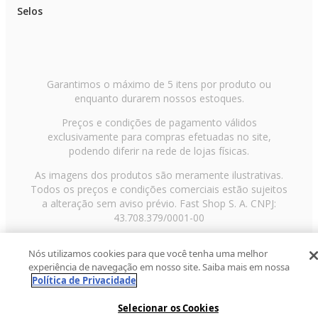
Selos
Garantimos o máximo de 5 itens por produto ou
enquanto durarem nossos estoques.
Preços e condições de pagamento válidos
exclusivamente para compras efetuadas no site,
podendo diferir na rede de lojas físicas.
As imagens dos produtos são meramente ilustrativas.
Todos os preços e condições comerciais estão sujeitos
a alteração sem aviso prévio. Fast Shop S. A. CNPJ:
43.708.379/0001-00
Avenida Zaki Narchi, nº 1650, sobreloja, Carandiru, São
Nós utilizamos cookies para que você tenha uma melhor
Paulo/SP, CEP 02029-001, Telefone: 11 3003-3728 ©
experiência de navegação em nosso site. Saiba mais em nossa
2013 Fast Shop - Todos os direitos reservados
RF
Política de Privacidade
Selecionar os Cookies