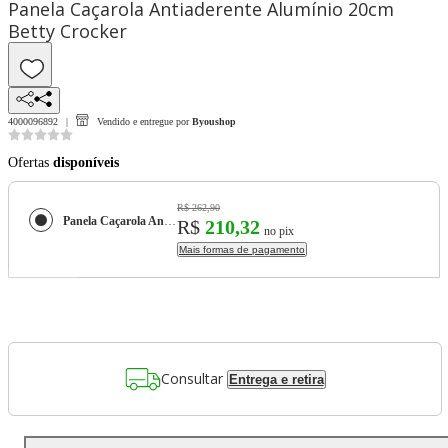
Panela Caçarola Antiaderente Alumínio 20cm
Betty Crocker
4000096892
Vendido e entregue por
Byoushop
Ofertas
disponíveis
R$ 262,90
Panela Caçarola Antiaderente Alumínio 20cm Betty Crocker
R$
210,32
no pix
Mais formas de pagamento
Consultar
Entrega e retira