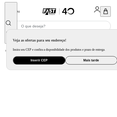
Fechar
Menu
Informe seu CEP
Veja as ofertas para seu endereço!
Insira seu CEP e confira a disponibilidade dos produtos e prazo de entrega.
Home
/
Utilidade Doméstica
/
Cozinha
/
Jogo de Panela e Panela Avulsa
Inserir CEP
Mais tarde