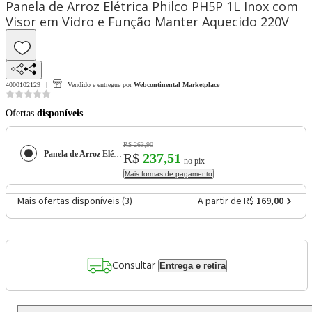
Panela de Arroz Elétrica Philco PH5P 1L Inox com
Visor em Vidro e Função Manter Aquecido 220V
4000102129
Vendido e entregue por
Webcontinental Marketplace
Ofertas
disponíveis
R$ 263,90
Panela de Arroz Elétrica Philco PH5P 1L Inox com Visor em Vidro e Função Manter Aquecido 220V
R$
237,51
no pix
Mais formas de pagamento
Mais ofertas disponíveis (
3
)
A partir de R$
169,00
Consultar
Entrega e retira