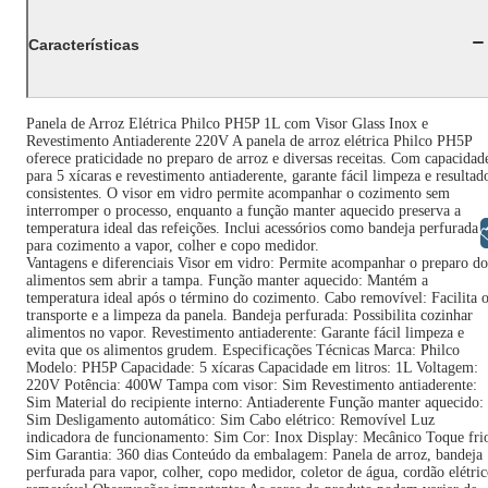
Características
Panela de Arroz Elétrica Philco PH5P 1L com Visor Glass Inox e
Revestimento Antiaderente 220V A panela de arroz elétrica Philco PH5P
oferece praticidade no preparo de arroz e diversas receitas. Com capacidad
para 5 xícaras e revestimento antiaderente, garante fácil limpeza e resultad
consistentes. O visor em vidro permite acompanhar o cozimento sem
interromper o processo, enquanto a função manter aquecido preserva a
temperatura ideal das refeições. Inclui acessórios como bandeja perfurada
Libras
para cozimento a vapor, colher e copo medidor.
Vantagens e diferenciais Visor em vidro: Permite acompanhar o preparo do
alimentos sem abrir a tampa. Função manter aquecido: Mantém a
temperatura ideal após o término do cozimento. Cabo removível: Facilita 
transporte e a limpeza da panela. Bandeja perfurada: Possibilita cozinhar
alimentos no vapor. Revestimento antiaderente: Garante fácil limpeza e
evita que os alimentos grudem. Especificações Técnicas Marca: Philco
Modelo: PH5P Capacidade: 5 xícaras Capacidade em litros: 1L Voltagem:
220V Potência: 400W Tampa com visor: Sim Revestimento antiaderente:
Sim Material do recipiente interno: Antiaderente Função manter aquecido:
Sim Desligamento automático: Sim Cabo elétrico: Removível Luz
indicadora de funcionamento: Sim Cor: Inox Display: Mecânico Toque fri
Sim Garantia: 360 dias Conteúdo da embalagem: Panela de arroz, bandeja
perfurada para vapor, colher, copo medidor, coletor de água, cordão elétri