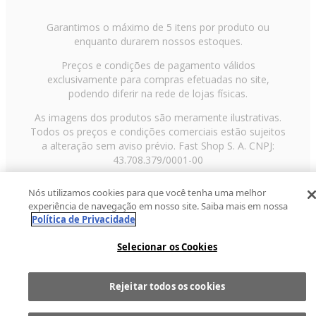
Garantimos o máximo de 5 itens por produto ou
enquanto durarem nossos estoques.
Preços e condições de pagamento válidos
exclusivamente para compras efetuadas no site,
podendo diferir na rede de lojas físicas.
As imagens dos produtos são meramente ilustrativas.
Todos os preços e condições comerciais estão sujeitos
a alteração sem aviso prévio. Fast Shop S. A. CNPJ:
43.708.379/0001-00
Avenida Zaki Narchi, nº 1650, sobreloja, Carandiru, São
Nós utilizamos cookies para que você tenha uma melhor
Paulo/SP, CEP 02029-001, Telefone: 11 3003-3728 ©
experiência de navegação em nosso site. Saiba mais em nossa
2013 Fast Shop - Todos os direitos reservados
RF
Política de Privacidade
Selecionar os Cookies
Rejeitar todos os cookies