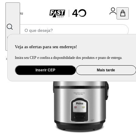
Fechar
Menu
Informe seu CEP
Veja as ofertas para seu endereço!
Insira seu CEP e confira a disponibilidade dos produtos e prazo de entrega.
Home
/
Eletroportátil
/
Preparo de Alimento
/
Panela Elétrica
Inserir CEP
Mais tarde