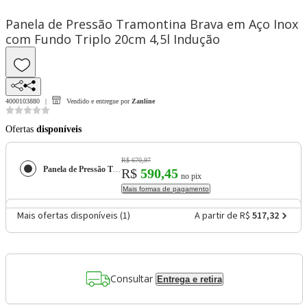
Panela de Pressão Tramontina Brava em Aço Inox
com Fundo Triplo 20cm 4,5l Indução
4000103880
Vendido e entregue por
Zanline
Ofertas
disponíveis
R$ 670,97
Panela de Pressão Tramontina Brava em Aço Inox com Fundo Triplo 20cm 4,5l Indução
R$
590,45
no pix
Mais formas de pagamento
Mais ofertas disponíveis (
1
)
A partir de R$
517,32
Consultar
Entrega e retira