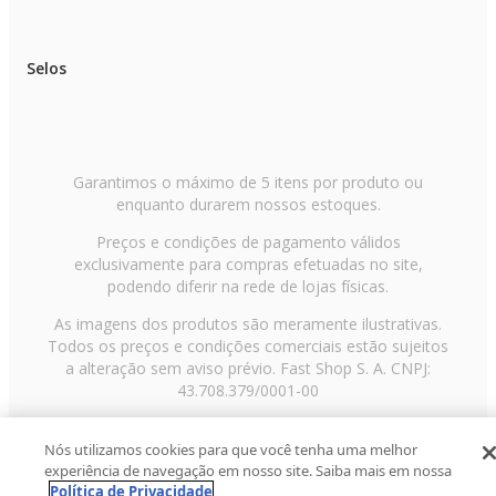
Selos
Garantimos o máximo de 5 itens por produto ou
enquanto durarem nossos estoques.
Preços e condições de pagamento válidos
exclusivamente para compras efetuadas no site,
podendo diferir na rede de lojas físicas.
As imagens dos produtos são meramente ilustrativas.
Todos os preços e condições comerciais estão sujeitos
a alteração sem aviso prévio. Fast Shop S. A. CNPJ:
43.708.379/0001-00
Avenida Zaki Narchi, nº 1650, sobreloja, Carandiru, São
Nós utilizamos cookies para que você tenha uma melhor
Paulo/SP, CEP 02029-001, Telefone: 11 3003-3728 ©
experiência de navegação em nosso site. Saiba mais em nossa
2013 Fast Shop - Todos os direitos reservados
RF
Política de Privacidade