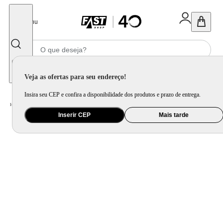
Fechar
Menu
Informe seu CEP
Veja as ofertas para seu endereço!
Insira seu CEP e confira a disponibilidade dos produtos e prazo de entrega.
Home
/
Utilidade Doméstica
/
Cozinha
/
Jogo de Panela e Panela Avulsa
Inserir CEP
Mais tarde