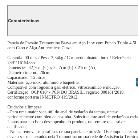
Características
Panela de Pressão Tramontina Brava em Aço Inox com Fundo Triplo 4,5L
com Cabo e Alça Antitérmicos Cinza.
Garantia: 90 dias / Peso: 2,34kg / Cor predominante: inox / Referência:
7891116154885
Dimensões: 42,7cm (C) x 22,7cm (L) x 21cm (A);
Diâmetro interno: 20cm;
Capacidade: 4,5 litros;
Libras
Materiais: aço inox, alumínio e baquelite;
Compatível com fogões: a gás, elétrico, vitrocerâmico e indução;
Certificação: OCP 0104- PCN DO BRASIL, registro 008181/2019,
conforme portaria INMETRO 419/2012.
Cuidados e limpeza:
- Para uma maior vida útil do anel de vedação da tampa, unte-o
periodicamente com óleo de cozinha. Substitua este anel de vedação a cada
2 anos para um bom desempenho do produto, ou sempre que estiver
danificado;
- Nunca remova os parafusos de sua panela de pressão. Os componentes só
devem ser manuseados pela Tramontina ou sua rede de Assistência Técnica