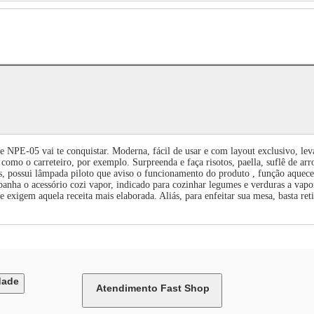
 NPE-05 vai te conquistar. Moderna, fácil de usar e com layout exclusivo, lev
 como o carreteiro, por exemplo. Surpreenda e faça risotos, paella, suflê de ar
s, possui lâmpada piloto que aviso o funcionamento do produto , função aquec
panha o acessório cozi vapor, indicado para cozinhar legumes e verduras a vapo
ue exigem aquela receita mais elaborada. Aliás, para enfeitar sua mesa, basta ret
dade
Atendimento Fast Shop