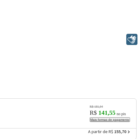
Libras
R$ 181,94
R$
141,55
no pix
Mais formas de pagamento
A partir de R$
155,70