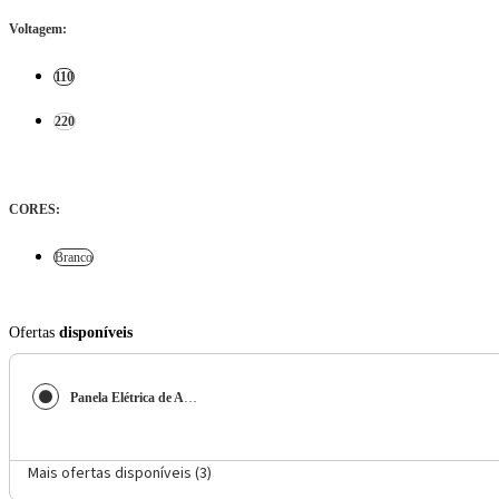
Voltagem
:
110
220
CORES
:
Branco
Ofertas
disponíveis
Panela Elétrica de Arroz Mondial Bianca Rice NPE-05 5 Xícaras - Branca
Mais ofertas disponíveis (
3
)